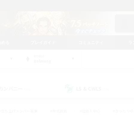
始める
プレイガイド
コミュニティ
ラ
WORLD
Balmung
カンパニー
LS & CWLS
(29)
(20)
#立ち上げメンバー募集
#零式挑戦
#社会人中心
#まったり
体験歓迎
#クラフター中心
#ロールプレイ
#ギャザラー中心
ージュプリズム）
#スクリーンショット撮影
#クリア目指して頑張る