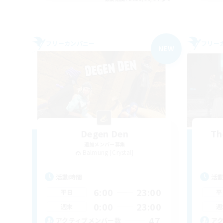
フリーカンパニー
フリー
NEW
Degen Den
Th
追加メンバー募集
Balmung [Crystal]
活動時間
活
6:00
23:00
平日
平
0:00
23:00
週末
週
47
アクティブメンバー数
ア