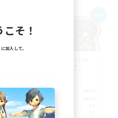
フリーカンパニー
NEW
NEW
うこそ！
ィに加入して、
s
2nd Breakfast Club
追加メンバー募集
Balmung [Crystal]
活動時間
24:00
16:00
24:00
平日
2:00
9:00
24:00
週末
15
85
アクティブメンバー数
50
67
募集人数