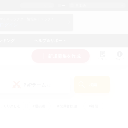
日本語
マイキャラクター情報をチェック！
ログイン
ンキング
ヘルプ＆サポート
新規募集を作成
リスト
ガイド
PvPチーム
検索
(1)
ゆっくり楽しむ
#極挑戦
#復帰者歓迎
#雑談
#ハウジング
#トレジャーハント
#レベリング
#プレイヤー主催イベント