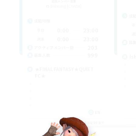
追加メンバー募集
Balmung [Crystal]
活
活動時間
平
0:00
23:00
平日
週
0:00
23:00
週末
募
203
アクティブメンバー数
999
募集人数
Is
★FINAL FANTASY★QUIET
FC★
EN
募集期間: 2026/09/06 まで