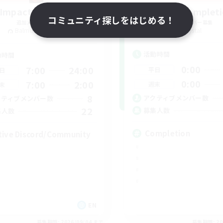
Impact Protocol
Crystal Complet
コミュニティ探しをはじめる！
追加メンバー募集
追加メンバー募集
Balmung [Crystal]
Crystal
活動時間
動時間
0:00
7:00
24:00
平日
日
0:00
7:00
2:00
週末
末
8
アクティブメンバー数
クティブメンバー数
22
募集人数
集人数
Completion
tive Discord/Community
EN
募集期間: 2026/09/04 まで
募集期間: 20