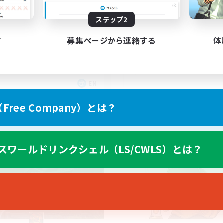
scord & VC Friendly
ステップ2
す
募集ページから連絡する
体
EN
募集期間: 2026/09/04 まで
募集期間: 20
ree Company）とは？
カンパニー
クロスワールドリンクシェル
スワールドリンクシェル（LS/CWLS）とは？
NEW