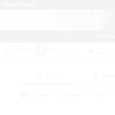
ニュース
FFXIVを
DATA CENTER
Crystal
ALL
フリー
(50)
アピールタグ
#初心者/若葉歓迎
#絶挑戦
#学生中心
#なんでも楽しむ
#モブハント
#
#演奏
#ミラプリ（ミラ