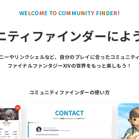
W
E
L
C
O
M
E
T
O
C
O
M
M
U
N
I
T
Y
F
I
N
D
E
R
!
カンパニー
フリーカンパニー
NEW
ニティファインダーによ
ニーやリンクシェルなど、自分のプレイに合ったコミュニテ
ファイナルファンタジーXIVの世界をもっと楽しもう！
Cosmic Sanctuary
Goopy Goober
追加メンバー募集
追加メンバー募集
Balmung [Crystal]
Balmung [Crystal]
コミュニティファインダーの使い方
動時間
活動時間
1:00
24:00
10:00
日
平日
1:00
24:00
10:00
末
週末
20
クティブメンバー数
アクティブメンバー数
10
集人数
募集人数