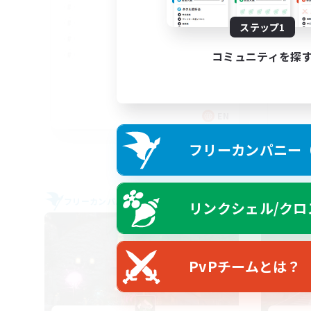
Di
ステップ1
コミュニティを探
EN
募集期間: 2026/09/05 まで
フリーカンパニー（F
フリーカンパニー
フリー
リンクシェル/クロ
NEW
PvPチームとは？