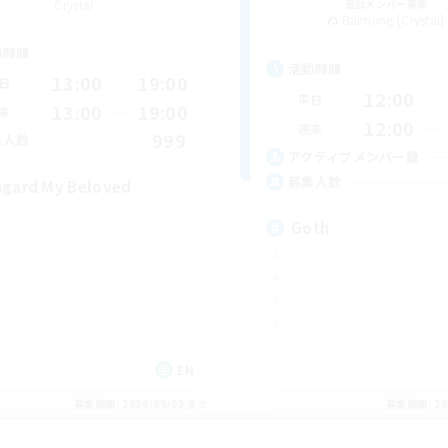
Crystal
追加メンバー募集
Balmung [Crystal]
動時間
活動時間
13:00
19:00
日
12:00
平日
13:00
19:00
末
12:00
週末
999
集人数
アクティブメンバー数
募集人数
hgard My Beloved
Goth
EN
募集期間: 2026/09/05 まで
募集期間: 20