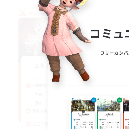
PvPチーム
フリー
コミュ
フリーカンパ
立ち上げメンバー募集
Crystal
活動時間
活
1:00
24:00
平日
平
1:00
24:00
週末
週
10
募集人数
ア
募
C.C./Frontline