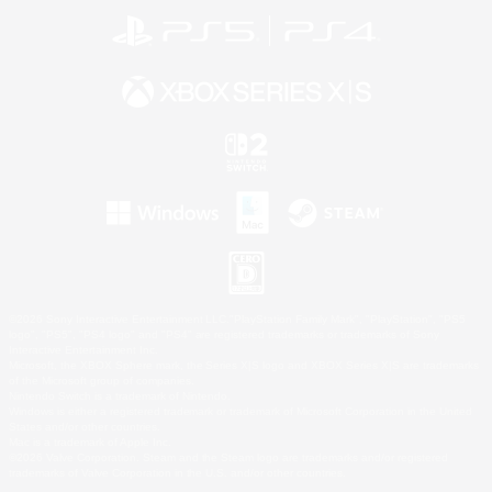
©2026 Sony Interactive Entertainment LLC."PlayStation Family Mark", "PlayStation", "PS5
logo", "PS5", "PS4 logo" and "PS4" are registered trademarks or trademarks of Sony
Interactive Entertainment Inc.
Microsoft, the XBOX Sphere mark, the Series X|S logo and XBOX Series X|S are trademarks
of the Microsoft group of companies.
Nintendo Switch is a trademark of Nintendo.
Windows is either a registered trademark or trademark of Microsoft Corporation in the United
States and/or other countries.
Mac is a trademark of Apple Inc.
©2026 Valve Corporation. Steam and the Steam logo are trademarks and/or registered
trademarks of Valve Corporation in the U.S. and/or other countries.