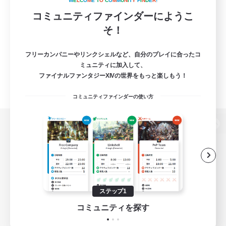
W
E
L
C
O
M
E
T
O
C
O
M
M
U
N
I
T
Y
F
I
N
D
E
R
!
コミュニティファインダーにようこ
そ！
フリーカンパニーやリンクシェルなど、自分のプレイに合ったコ
ミュニティに加入して、
ファイナルファンタジーXIVの世界をもっと楽しもう！
コミュニティファインダーの使い方
パソコン版へ
関連商品
e-STOREで購入
ステップ1
ゲームダウンロード
コミュニティを探す