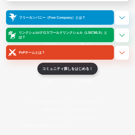
Official Information
フリーカンパニー（Free Company）とは？
/
X
News
YouTube
リンクシェル/クロスワールドリンクシェル（LS/CWLS）と
は？
PvPチームとは？
Instagram
Twitch
コミュニティ探しをはじめる！
LINE
Bluesky
レーティング制度について
プライバシーポリシー
著作権について
サポートセンター
ライセンス
ルール＆ポリシー
利用者情報の外部送信について