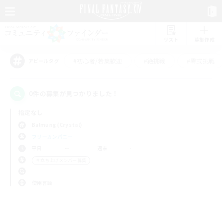
リスト
募集作成
#初心者/若葉歓迎
#絶挑戦
#零式挑戦
アピールタグ
0件の募集が見つかりました！
指定なし
Balmung (Crystal)
フリーカンパニー
平日
週末
＃立ち上げメンバー募集
使用言語