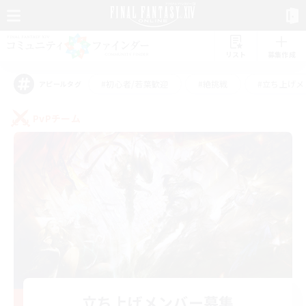
リスト
募集作成
#初心者/若葉歓迎
#絶挑戦
#立ち上げメ
アピールタグ
PvPチーム
立ち上げメンバー募集