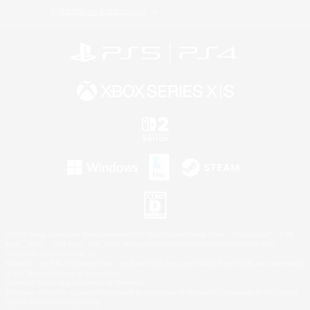
利用者情報の外部送信について
©2026 Sony Interactive Entertainment LLC."PlayStation Family Mark", "PlayStation", "PS5
logo", "PS5", "PS4 logo" and "PS4" are registered trademarks or trademarks of Sony
Interactive Entertainment Inc.
Microsoft, the XBOX Sphere mark, the Series X|S logo and XBOX Series X|S are trademarks
of the Microsoft group of companies.
Nintendo Switch is a trademark of Nintendo.
Windows is either a registered trademark or trademark of Microsoft Corporation in the United
States and/or other countries.