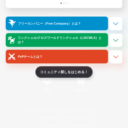
Official Information
フリーカンパニー（Free Company）とは？
/
X
News
YouTube
リンクシェル/クロスワールドリンクシェル（LS/CWLS）と
は？
PvPチームとは？
Instagram
Twitch
コミュニティ探しをはじめる！
LINE
Bluesky
レーティング制度について
プライバシーポリシー
著作権について
サポートセンター
ライセンス
ルール＆ポリシー