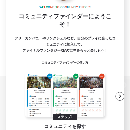
W
E
L
C
O
M
E
T
O
C
O
M
M
U
N
I
T
Y
F
I
N
D
E
R
!
コミュニティファインダーにようこ
そ！
フリーカンパニーやリンクシェルなど、自分のプレイに合ったコ
ミュニティに加入して、
ファイナルファンタジーXIVの世界をもっと楽しもう！
コミュニティファインダーの使い方
パソコン版へ
関連商品
e-STOREで購入
ステップ1
コミュニティを探す
ゲームダウンロード