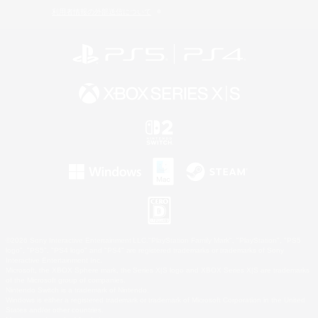
利用者情報の外部送信について
©2026 Sony Interactive Entertainment LLC."PlayStation Family Mark", "PlayStation", "PS5
logo", "PS5", "PS4 logo" and "PS4" are registered trademarks or trademarks of Sony
Interactive Entertainment Inc.
Microsoft, the XBOX Sphere mark, the Series X|S logo and XBOX Series X|S are trademarks
of the Microsoft group of companies.
Nintendo Switch is a trademark of Nintendo.
Windows is either a registered trademark or trademark of Microsoft Corporation in the United
States and/or other countries.