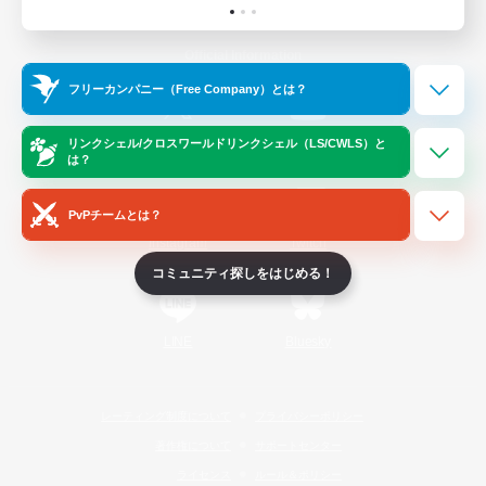
Official Information
フリーカンパニー（Free Company）とは？
/
X
News
YouTube
リンクシェル/クロスワールドリンクシェル（LS/CWLS）と
は？
PvPチームとは？
Instagram
Twitch
コミュニティ探しをはじめる！
LINE
Bluesky
レーティング制度について
プライバシーポリシー
著作権について
サポートセンター
ライセンス
ルール＆ポリシー