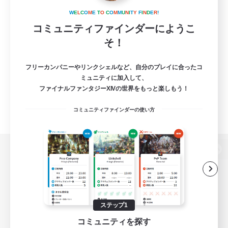
W
E
L
C
O
M
E
T
O
C
O
M
M
U
N
I
T
Y
F
I
N
D
E
R
!
コミュニティファインダーにようこ
そ！
フリーカンパニーやリンクシェルなど、自分のプレイに合ったコ
ミュニティに加入して、
ファイナルファンタジーXIVの世界をもっと楽しもう！
コミュニティファインダーの使い方
パソコン版へ
関連商品
e-STOREで購入
ステップ1
コミュニティを探す
ゲームダウンロード