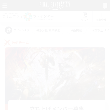
リスト
募集作成
#初心者/若葉歓迎
#絶挑戦
#立ち上げメ
アピールタグ
PvPチーム
立ち上げメンバー募集