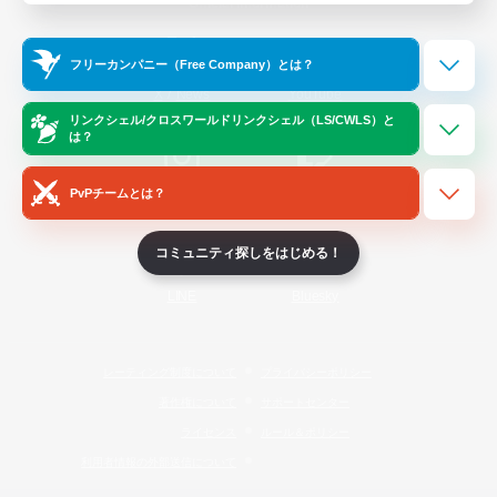
Official Information
フリーカンパニー（Free Company）とは？
/
X
News
YouTube
リンクシェル/クロスワールドリンクシェル（LS/CWLS）と
は？
PvPチームとは？
Instagram
Twitch
コミュニティ探しをはじめる！
LINE
Bluesky
レーティング制度について
プライバシーポリシー
著作権について
サポートセンター
ライセンス
ルール＆ポリシー
利用者情報の外部送信について