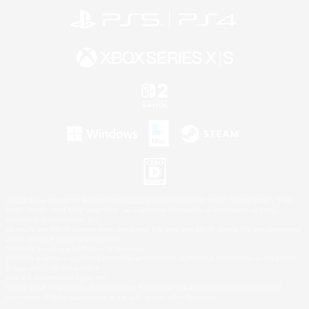
©2026 Sony Interactive Entertainment LLC."PlayStation Family Mark", "PlayStation", "PS5
logo", "PS5", "PS4 logo" and "PS4" are registered trademarks or trademarks of Sony
Interactive Entertainment Inc.
Microsoft, the XBOX Sphere mark, the Series X|S logo and XBOX Series X|S are trademarks
of the Microsoft group of companies.
Nintendo Switch is a trademark of Nintendo.
Windows is either a registered trademark or trademark of Microsoft Corporation in the United
States and/or other countries.
Mac is a trademark of Apple Inc.
©2026 Valve Corporation. Steam and the Steam logo are trademarks and/or registered
trademarks of Valve Corporation in the U.S. and/or other countries.