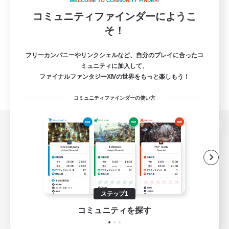
W
E
L
C
O
M
E
T
O
C
O
M
M
U
N
I
T
Y
F
I
N
D
E
R
!
コミュニティファインダーにようこ
そ！
フリーカンパニーやリンクシェルなど、自分のプレイに合ったコ
ミュニティに加入して、
ファイナルファンタジーXIVの世界をもっと楽しもう！
コミュニティファインダーの使い方
パソコン版へ
関連商品
e-STOREで購入
ステップ1
ゲームダウンロード
コミュニティを探す