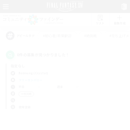
リスト
募集作成
#初心者/若葉歓迎
#絶挑戦
#立ち上げメ
アピールタグ
0件の募集が見つかりました！
指定なし
Balmung (Crystal)
フリーカンパニー
平日
週末
＃極挑戦
使用言語