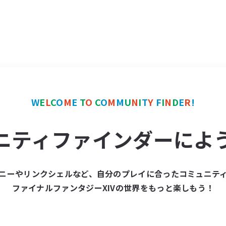
W
E
L
C
O
M
E
T
O
C
O
M
M
U
N
I
T
Y
F
I
N
D
E
R
!
ニティファインダーによ
ニーやリンクシェルなど、自分のプレイに合ったコミュニテ
ファイナルファンタジーXIVの世界をもっと楽しもう！