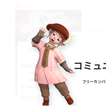
PvPチーム
立ち上げメンバー募集
Crystal
コミュ
活動時間
1:00
24:00
平日
1:00
24:00
週末
フリーカンパ
10
募集人数
C.C./Frontline