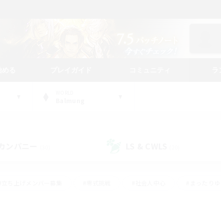
始める
プレイガイド
コミュニティ
ラ
WORLD
Balmung
カンパニー
LS & CWLS
(30)
(20)
#立ち上げメンバー募集
#零式挑戦
#社会人中心
#まったり
体験歓迎
#クラフター中心
#ロールプレイ
#ギャザラー中心
ージュプリズム）
#スクリーンショット撮影
#クリア目指して頑張る