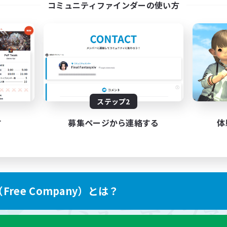
コミュニティファインダーの使い方
ステップ2
す
募集ページから連絡する
体
ree Company）とは？