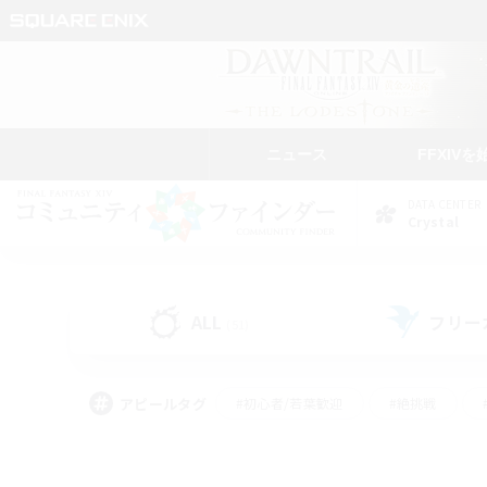
ニュース
FFXIVを
DATA CENTER
Crystal
ALL
フリー
(51)
アピールタグ
#初心者/若葉歓迎
#絶挑戦
#学生中心
#なんでも楽しむ
#モブハント
#
#演奏
#ミラプリ（ミラ