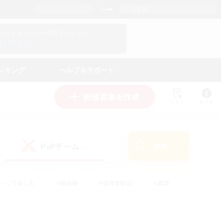
日本語
マイキャラクター情報をチェック！
ログイン
ンキング
ヘルプ＆サポート
新規募集を作成
リスト
ガイド
PvPチーム
検索
(1)
ゆっくり楽しむ
#極挑戦
#復帰者歓迎
#雑談
#ハウジング
#トレジャーハント
#レベリング
#プレイヤー主催イベント