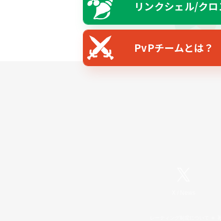
リンクシェル/クロ
PvPチームとは？
X
/
News
レーティング制度について