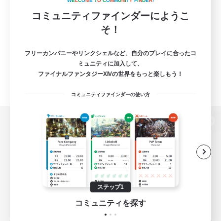
W
E
L
C
O
M
E
T
O
C
O
M
M
U
N
I
T
Y
F
I
N
D
E
R
!
コミュニティファインダーにようこ
そ！
フリーカンパニーやリンクシェルなど、自分のプレイに合ったコ
ミュニティに加入して、
ファイナルファンタジーXIVの世界をもっと楽しもう！
コミュニティファインダーの使い方
パソコン版へ
関連商品
e-STOREで購入
ステップ1
ゲームダウンロード
コミュニティを探す