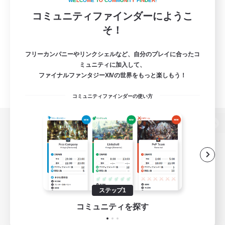
W
E
L
C
O
M
E
T
O
C
O
M
M
U
N
I
T
Y
F
I
N
D
E
R
!
コミュニティファインダーにようこ
そ！
フリーカンパニーやリンクシェルなど、自分のプレイに合ったコ
ミュニティに加入して、
ファイナルファンタジーXIVの世界をもっと楽しもう！
コミュニティファインダーの使い方
パソコン版へ
関連商品
e-STOREで購入
ステップ1
ゲームダウンロード
コミュニティを探す