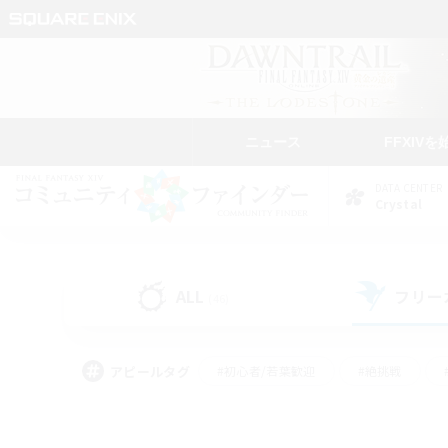
ニュース
FFXIVを
DATA CENTER
Crystal
ALL
フリー
(46)
アピールタグ
#初心者/若葉歓迎
#絶挑戦
#学生中心
#なんでも楽しむ
#モブハント
#
#演奏
#ミラプリ（ミラ