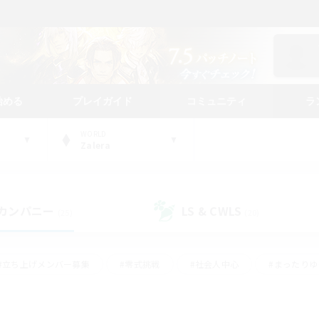
始める
プレイガイド
コミュニティ
ラ
WORLD
Zalera
カンパニー
LS & CWLS
(25)
(20)
#立ち上げメンバー募集
#零式挑戦
#社会人中心
#まったり
体験歓迎
#クラフター中心
#ロールプレイ
#ギャザラー中心
ージュプリズム）
#スクリーンショット撮影
#クリア目指して頑張る