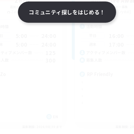
ZoZo
Adventure Awai
追加メンバー募集
追加メンバー募集
コミュニティ探しをはじめる！
Zalera [Crystal]
Zalera [Crystal]
動時間
活動時間
5:00
24:00
16:00
日
平日
5:00
24:00
17:00
末
週末
125
クティブメンバー数
アクティブメンバー数
300
集人数
募集人数
Zo
RP Friendly
EN
募集期間: 2026/08/30 まで
募集期間: 20