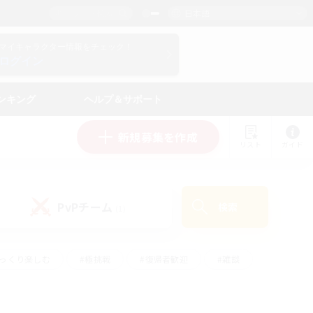
日本語
マイキャラクター情報をチェック！
ログイン
ンキング
ヘルプ＆サポート
新規募集を作成
リスト
ガイド
PvPチーム
検索
(1)
ゆっくり楽しむ
#極挑戦
#復帰者歓迎
#雑談
#ハウジング
#トレジャーハント
#レベリング
#プレイヤー主催イベント