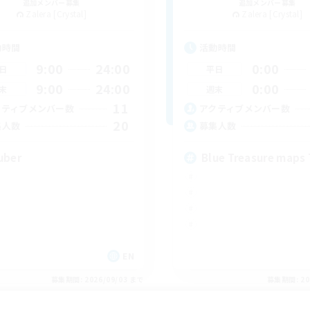
追加メンバー募集
追加メンバー募集
Zalera [Crystal]
Zalera [Crystal]
動時間
活動時間
9:00
24:00
0:00
日
平日
9:00
24:00
0:00
末
週末
11
クティブメンバー数
アクティブメンバー数
20
集人数
募集人数
uber
Blue Treasure maps 
EN
募集期間: 2026/09/03 まで
募集期間: 20