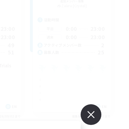
追加メンバー募集
Zalera [Crystal]
活動時間
23:00
0:00
23:00
平日
23:00
0:00
23:00
週末
49
2
アクティブメンバー数
51
25
募集人数
Trials
EN
EN
26/09/02 まで
募集期間: 2026/09/02 まで