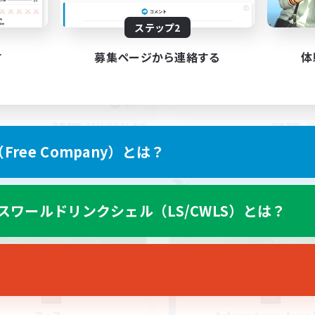
 laugh a lot
Music Enthusiasts
ステップ2
す
募集ページから連絡する
体
EN
募集期間: 2026/09/01 まで
募集期間: 20
ree Company）とは？
カンパニー
フリーカンパニー
スワールドリンクシェル（LS/CWLS）とは？