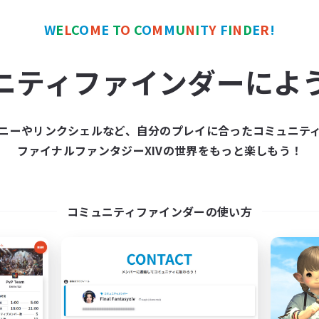
W
E
L
C
O
M
E
T
O
C
O
M
M
U
N
I
T
Y
F
I
N
D
E
R
!
カンパニー
フリーカンパニー
NEW
ニティファインダーによ
ニーやリンクシェルなど、自分のプレイに合ったコミュニテ
ファイナルファンタジーXIVの世界をもっと楽しもう！
arness The Power
Ephemeral Critt
追加メンバー募集
追加メンバー募集
Zalera [Crystal]
Zalera [Crystal]
コミュニティファインダーの使い方
動時間
活動時間
1:00
24:00
18:00
日
平日
1:00
24:00
10:00
末
週末
35
クティブメンバー数
アクティブメンバー数
50
集人数
募集人数