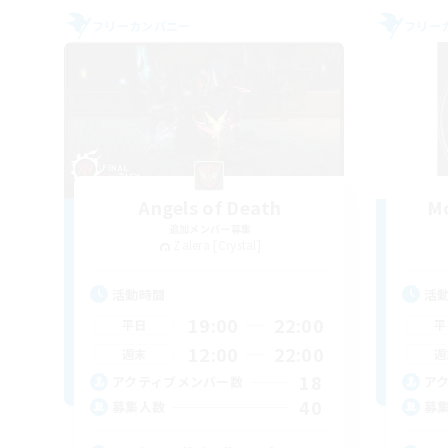
フリーカンパニー
フリー
Angels of Death
Mo
追加メンバー募集
Zalera [Crystal]
活動時間
活
19:00
22:00
平日
平
12:00
22:00
週末
週
18
アクティブメンバー数
ア
40
募集人数
募