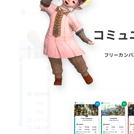
フリーカンパニー
フリー
NEW
コミュ
フリーカンパ
White Lotus
H
追加メンバー募集
Zalera [Crystal]
活動時間
活
8:00
24:00
平日
平
8:00
24:00
週末
週
67
アクティブメンバー数
ア
67
募集人数
募