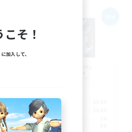
フリーカンパニー
NEW
NEW
うこそ！
ィに加入して、
ers
Pure Serenity
追加メンバー募集
Zalera [Crystal]
活動時間
24:00
0:00
23:00
平日
24:00
0:00
23:00
週末
3
30
アクティブメンバー数
--
50
募集人数