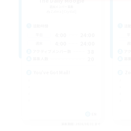
The Daily Moogle
追加メンバー募集
Zalera [Crystal]
活動時間
活
4:00
24:00
平日
平
4:00
24:00
週末
週
38
アクティブメンバー数
ア
20
募集人数
募
You’ve Got Mail!
Zo
EN
募集期間: 2026/08/31 まで