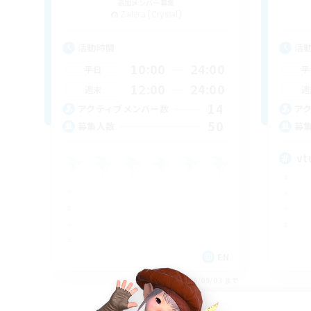
追加メンバー募集
Zalera [Crystal]
活動時間
活
10:00
24:00
平日
平
12:00
24:00
週末
週
14
アクティブメンバー数
ア
50
募集人数
募
vt
EN
募集期間: 2026/09/03 まで