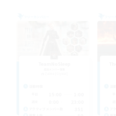
フリーカンパニー
フリー
TeamNoSleep
Th
追加メンバー募集
Zalera [Crystal]
活動時間
活
15:00
1:00
平日
平
0:00
23:00
週末
週
351
アクティブメンバー数
ア
50
募集人数
募