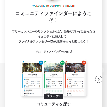
W
E
L
C
O
M
E
T
O
C
O
M
M
U
N
I
T
Y
F
I
N
D
E
R
!
コミュニティファインダーにようこ
そ！
フリーカンパニーやリンクシェルなど、自分のプレイに合ったコ
ミュニティに加入して、
ファイナルファンタジーXIVの世界をもっと楽しもう！
コミュニティファインダーの使い方
パソコン版へ
関連商品
e-STOREで購入
ステップ1
コミュニティを探す
ゲームダウンロード