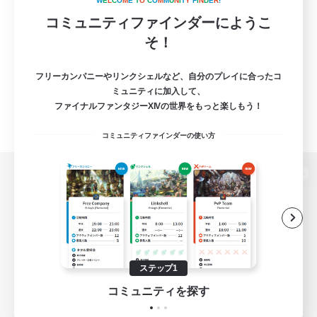
W
E
L
C
O
M
E
T
O
C
O
M
M
U
N
I
T
Y
F
I
N
D
E
R
!
コミュニティファインダーにようこ
そ！
フリーカンパニーやリンクシェルなど、自分のプレイに合ったコ
ミュニティに加入して、
ファイナルファンタジーXIVの世界をもっと楽しもう！
コミュニティファインダーの使い方
パソコン版へ
関連商品
e-STOREで購入
ステップ1
ゲームダウンロード
コミュニティを探す