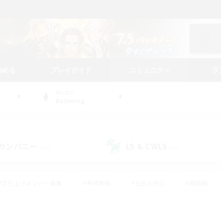
始める
プレイガイド
コミュニティ
ラ
WORLD
Balmung
カンパニー
LS & CWLS
(29)
(20)
#立ち上げメンバー募集
#零式挑戦
#社会人中心
#極挑戦
#体験歓迎
#ロールプレイ
#ギャザラー中心
#クラフター中
て頑張る
#スクリーンショット撮影
#ミラプリ（ミラージュプリズム