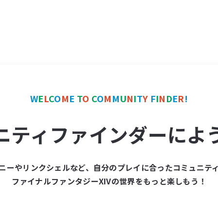
W
E
L
C
O
M
E
T
O
C
O
M
M
U
N
I
T
Y
F
I
N
D
E
R
!
ニティファインダーによ
ニーやリンクシェルなど、自分のプレイに合ったコミュニテ
ファイナルファンタジーXIVの世界をもっと楽しもう！