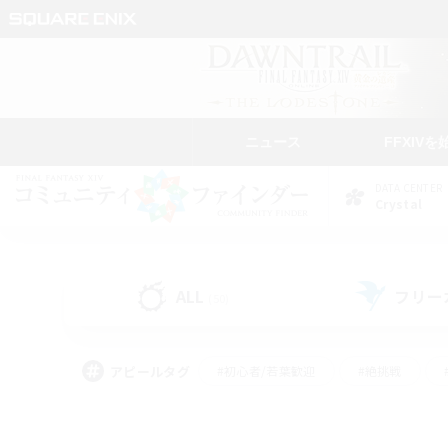
ニュース
FFXIVを
DATA CENTER
Crystal
ALL
フリー
(50)
アピールタグ
#初心者/若葉歓迎
#絶挑戦
#なんでも楽しむ
#学生中心
#モブハント
#レベリング
#クリア目指し