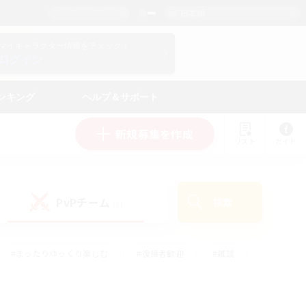
日本語
マイキャラクター情報をチェック！
ログイン
ンキング
ヘルプ＆サポート
新規募集を作成
リスト
ガイド
PvPチーム
検索
(1)
#まったりゆっくり楽しむ
#復帰者歓迎
#雑談
心
#演奏
#トレジャーハント
#ハウジング
）
#プレイヤー主催イベント