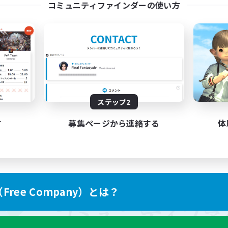
コミュニティファインダーの使い方
ステップ2
す
募集ページから連絡する
体
ree Company）とは？