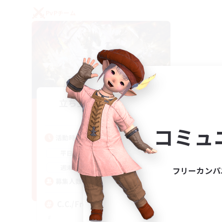
PvPチーム
立ち上げメンバー募集
Crystal
コミュ
活動時間
1:00
24:00
平日
1:00
24:00
週末
フリーカンパ
10
募集人数
C.C./Frontline