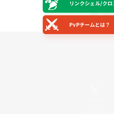
リンクシェル/クロ
PvPチームとは？
X
/
News
レーティング制度について