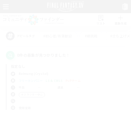
リスト
募集作成
#初心者/若葉歓迎
#絶挑戦
#立ち上げメ
アピールタグ
0件の募集が見つかりました！
指定なし
Balmung (Crystal)
フリーカンパニー
LS & CWLS
PvPチーム
平日
週末
＃クラフター中心
使用言語