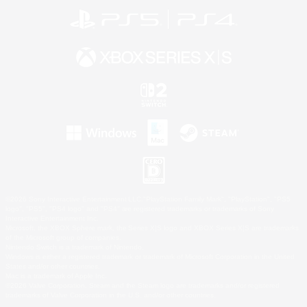
©2026 Sony Interactive Entertainment LLC."PlayStation Family Mark", "PlayStation", "PS5
logo", "PS5", "PS4 logo" and "PS4" are registered trademarks or trademarks of Sony
Interactive Entertainment Inc.
Microsoft, the XBOX Sphere mark, the Series X|S logo and XBOX Series X|S are trademarks
of the Microsoft group of companies.
Nintendo Switch is a trademark of Nintendo.
Windows is either a registered trademark or trademark of Microsoft Corporation in the United
States and/or other countries.
Mac is a trademark of Apple Inc.
©2026 Valve Corporation. Steam and the Steam logo are trademarks and/or registered
trademarks of Valve Corporation in the U.S. and/or other countries.