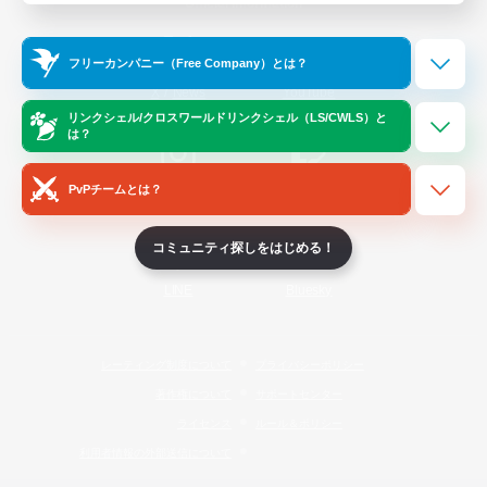
Official Information
フリーカンパニー（Free Company）とは？
/
X
News
YouTube
リンクシェル/クロスワールドリンクシェル（LS/CWLS）と
は？
PvPチームとは？
Instagram
Twitch
コミュニティ探しをはじめる！
LINE
Bluesky
レーティング制度について
プライバシーポリシー
著作権について
サポートセンター
ライセンス
ルール＆ポリシー
利用者情報の外部送信について