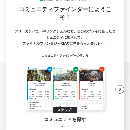
W
E
L
C
O
M
E
T
O
C
O
M
M
U
N
I
T
Y
F
I
N
D
E
R
!
コミュニティファインダーにようこ
そ！
フリーカンパニーやリンクシェルなど、自分のプレイに合ったコ
ミュニティに加入して、
ファイナルファンタジーXIVの世界をもっと楽しもう！
コミュニティファインダーの使い方
パソコン版へ
関連商品
e-STOREで購入
ステップ1
ゲームダウンロード
コミュニティを探す