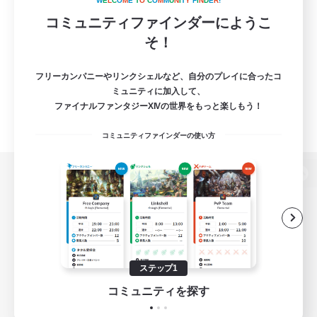
W
E
L
C
O
M
E
T
O
C
O
M
M
U
N
I
T
Y
F
I
N
D
E
R
!
コミュニティファインダーにようこ
そ！
フリーカンパニーやリンクシェルなど、自分のプレイに合ったコ
ミュニティに加入して、
ファイナルファンタジーXIVの世界をもっと楽しもう！
コミュニティファインダーの使い方
パソコン版へ
関連商品
e-STOREで購入
ステップ1
ゲームダウンロード
コミュニティを探す