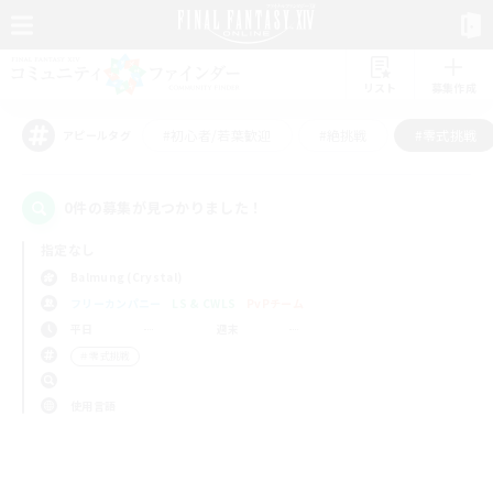
リスト
募集作成
#初心者/若葉歓迎
#絶挑戦
#零式挑戦
アピールタグ
0件の募集が見つかりました！
指定なし
Balmung (Crystal)
フリーカンパニー
LS & CWLS
PvPチーム
平日
週末
＃零式挑戦
使用言語