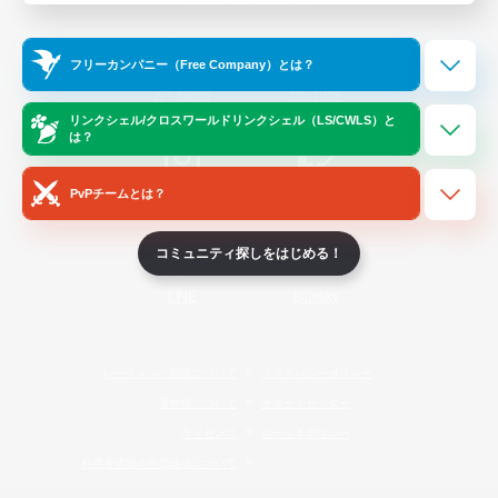
Official Information
フリーカンパニー（Free Company）とは？
/
X
News
YouTube
リンクシェル/クロスワールドリンクシェル（LS/CWLS）と
は？
PvPチームとは？
Instagram
Twitch
コミュニティ探しをはじめる！
LINE
Bluesky
レーティング制度について
プライバシーポリシー
著作権について
サポートセンター
ライセンス
ルール＆ポリシー
利用者情報の外部送信について