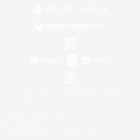
©2026 Sony Interactive Entertainment LLC."PlayStation Family Mark", "PlayStation", "PS5
logo", "PS5", "PS4 logo" and "PS4" are registered trademarks or trademarks of Sony
Interactive Entertainment Inc.
Microsoft, the XBOX Sphere mark, the Series X|S logo and XBOX Series X|S are trademarks
of the Microsoft group of companies.
Nintendo Switch is a trademark of Nintendo.
Windows is either a registered trademark or trademark of Microsoft Corporation in the United
States and/or other countries.
Mac is a trademark of Apple Inc.
©2026 Valve Corporation. Steam and the Steam logo are trademarks and/or registered
trademarks of Valve Corporation in the U.S. and/or other countries.