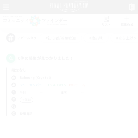
リスト
募集作成
#初心者/若葉歓迎
#絶挑戦
#立ち上げメ
アピールタグ
0件の募集が見つかりました！
指定なし
Balmung (Crystal)
フリーカンパニー
LS & CWLS
PvPチーム
平日
週末
＃雑談
使用言語