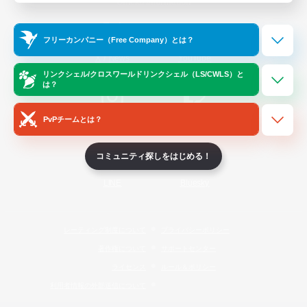
Official Information
フリーカンパニー（Free Company）とは？
/
X
News
YouTube
リンクシェル/クロスワールドリンクシェル（LS/CWLS）と
は？
PvPチームとは？
Instagram
Twitch
コミュニティ探しをはじめる！
LINE
Bluesky
レーティング制度について
プライバシーポリシー
著作権について
サポートセンター
ライセンス
ルール＆ポリシー
利用者情報の外部送信について