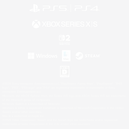
©2026 Sony Interactive Entertainment LLC."PlayStation Family Mark", "PlayStation", "PS5
logo", "PS5", "PS4 logo" and "PS4" are registered trademarks or trademarks of Sony
Interactive Entertainment Inc.
Microsoft, the XBOX Sphere mark, the Series X|S logo and XBOX Series X|S are trademarks
of the Microsoft group of companies.
Nintendo Switch is a trademark of Nintendo.
Windows is either a registered trademark or trademark of Microsoft Corporation in the United
States and/or other countries.
Mac is a trademark of Apple Inc.
©2026 Valve Corporation. Steam and the Steam logo are trademarks and/or registered
trademarks of Valve Corporation in the U.S. and/or other countries.