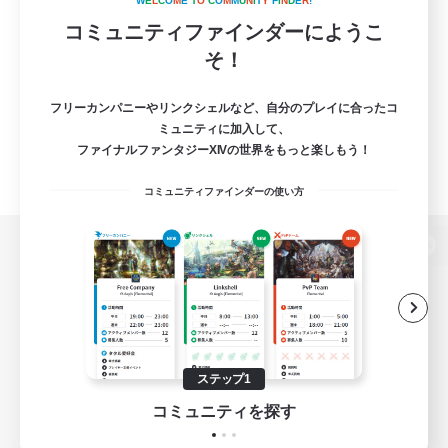
W
E
L
C
O
M
E
T
O
C
O
M
M
U
N
I
T
Y
F
I
N
D
E
R
!
コミュニティファインダーにようこ
そ！
フリーカンパニーやリンクシェルなど、自分のプレイに合ったコ
ミュニティに加入して、
ファイナルファンタジーXIVの世界をもっと楽しもう！
コミュニティファインダーの使い方
パソコン版へ
関連商品
e-STOREで購入
ステップ1
ゲームダウンロード
コミュニティを探す