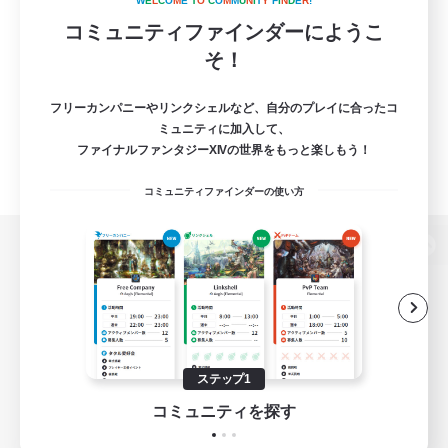
W
E
L
C
O
M
E
T
O
C
O
M
M
U
N
I
T
Y
F
I
N
D
E
R
!
コミュニティファインダーにようこ
そ！
フリーカンパニーやリンクシェルなど、自分のプレイに合ったコ
ミュニティに加入して、
ファイナルファンタジーXIVの世界をもっと楽しもう！
コミュニティファインダーの使い方
パソコン版へ
関連商品
e-STOREで購入
ステップ1
ゲームダウンロード
コミュニティを探す