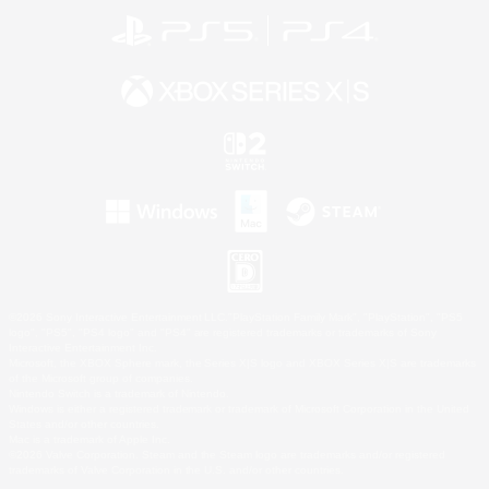
©2026 Sony Interactive Entertainment LLC."PlayStation Family Mark", "PlayStation", "PS5
logo", "PS5", "PS4 logo" and "PS4" are registered trademarks or trademarks of Sony
Interactive Entertainment Inc.
Microsoft, the XBOX Sphere mark, the Series X|S logo and XBOX Series X|S are trademarks
of the Microsoft group of companies.
Nintendo Switch is a trademark of Nintendo.
Windows is either a registered trademark or trademark of Microsoft Corporation in the United
States and/or other countries.
Mac is a trademark of Apple Inc.
©2026 Valve Corporation. Steam and the Steam logo are trademarks and/or registered
trademarks of Valve Corporation in the U.S. and/or other countries.