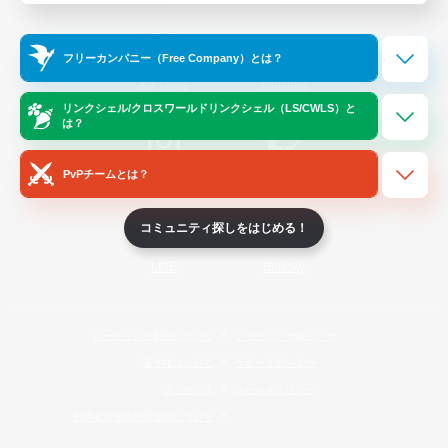
Official Information
フリーカンパニー（Free Company）とは？
/
X
News
YouTube
リンクシェル/クロスワールドリンクシェル（LS/CWLS）と
は？
PvPチームとは？
Instagram
Twitch
コミュニティ探しをはじめる！
LINE
Bluesky
レーティング制度について
プライバシーポリシー
著作権について
サポートセンター
ライセンス
ルール＆ポリシー
利用者情報の外部送信について