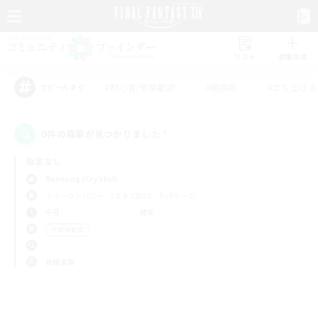
リスト
募集作成
#初心者/若葉歓迎
#絶挑戦
#立ち上げメ
アピールタグ
0件の募集が見つかりました！
指定なし
Balmung (Crystal)
フリーカンパニー
LS & CWLS
PvPチーム
平日
週末
＃体験歓迎
使用言語