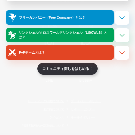
Official Information
フリーカンパニー（Free Company）とは？
/
X
News
YouTube
リンクシェル/クロスワールドリンクシェル（LS/CWLS）と
は？
PvPチームとは？
Instagram
Twitch
コミュニティ探しをはじめる！
LINE
Bluesky
レーティング制度について
プライバシーポリシー
著作権について
サポートセンター
ライセンス
ルール＆ポリシー
利用者情報の外部送信について