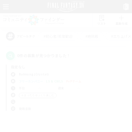
リスト
募集作成
#初心者/若葉歓迎
#絶挑戦
#立ち上げメ
アピールタグ
0件の募集が見つかりました！
指定なし
Balmung (Crystal)
フリーカンパニー
LS & CWLS
PvPチーム
平日
週末
＃まったりゆっくり楽しむ
使用言語