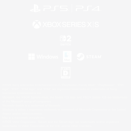
©2026 Sony Interactive Entertainment LLC."PlayStation Family Mark", "PlayStation", "PS5
logo", "PS5", "PS4 logo" and "PS4" are registered trademarks or trademarks of Sony
Interactive Entertainment Inc.
Microsoft, the XBOX Sphere mark, the Series X|S logo and XBOX Series X|S are trademarks
of the Microsoft group of companies.
Nintendo Switch is a trademark of Nintendo.
Windows is either a registered trademark or trademark of Microsoft Corporation in the United
States and/or other countries.
Mac is a trademark of Apple Inc.
©2026 Valve Corporation. Steam and the Steam logo are trademarks and/or registered
trademarks of Valve Corporation in the U.S. and/or other countries.