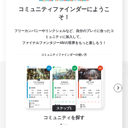
W
E
L
C
O
M
E
T
O
C
O
M
M
U
N
I
T
Y
F
I
N
D
E
R
!
コミュニティファインダーにようこ
そ！
フリーカンパニーやリンクシェルなど、自分のプレイに合ったコ
ミュニティに加入して、
ファイナルファンタジーXIVの世界をもっと楽しもう！
コミュニティファインダーの使い方
パソコン版へ
関連商品
e-STOREで購入
ステップ1
ゲームダウンロード
コミュニティを探す