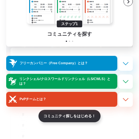
ステップ1
コミュニティを探す
立ち上げメンバー募集
フリーカンパニー（Free Company）とは？
Crystal
10
リンクシェル/クロスワールドリンクシェル（LS/CWLS）と
募集人数
は？
C.C./Frontline
PvPチームとは？
コミュニティ探しをはじめる！