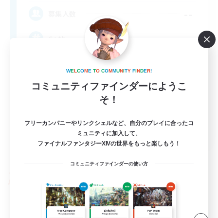
--
募集人数
Goth
W
E
L
C
O
M
E
T
O
C
O
M
M
U
N
I
T
Y
F
I
N
D
E
R
!
コミュニティファインダーにようこ
そ！
フリーカンパニーやリンクシェルなど、自分のプレイに合ったコ
EN
ミュニティに加入して、
ファイナルファンタジーXIVの世界をもっと楽しもう！
詳細を見る
募集期間: 2026/09/05 まで
コミュニティファインダーの使い方
PvPチーム