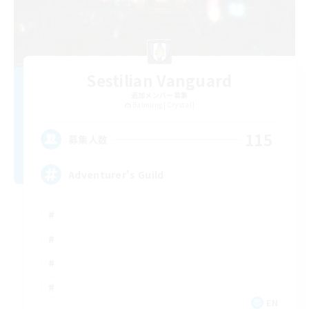
Sestilian Vanguard
追加メンバー募集
Balmung [Crystal]
115
募集人数
Adventurer's Guild
EN