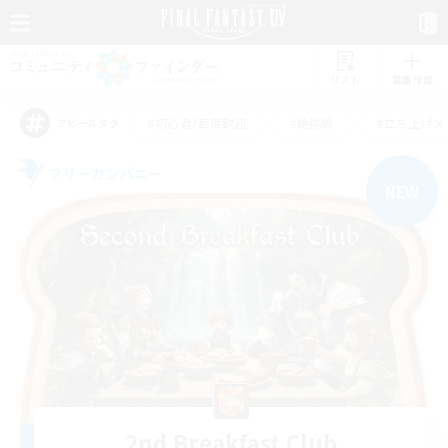
リスト
募集作成
#初心者/若葉歓迎
#絶挑戦
#立ち上げメ
アピールタグ
フリーカンパニー
NEW
2nd Breakfast Club