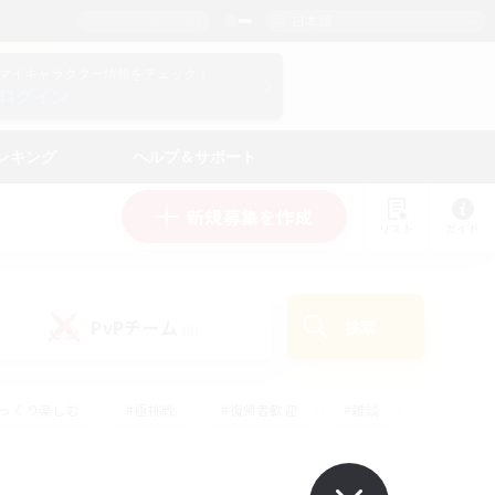
日本語
マイキャラクター情報をチェック！
ログイン
ンキング
ヘルプ＆サポート
新規募集を作成
リスト
ガイド
PvPチーム
検索
(0)
ゆっくり楽しむ
#極挑戦
#復帰者歓迎
#雑談
#ハウジング
#トレジャーハント
#レベリング
#プレイヤー主催イベント