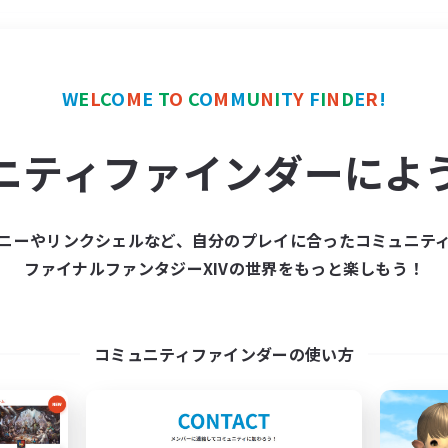
＃なんでも楽しむ
使用言
W
E
L
C
O
M
E
T
O
C
O
M
M
U
N
I
T
Y
F
I
N
D
E
R
!
ニティファインダーによ
ニーやリンクシェルなど、自分のプレイに合ったコミュニテ
ファイナルファンタジーXIVの世界をもっと楽しもう！
募集数 0件
集が見つかりませんでし
コミュニティファインダーの使い方
条件を変えて検索してみるでっす！