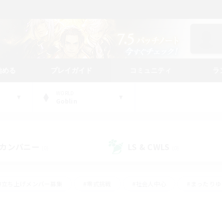
始める
プレイガイド
コミュニティ
ラ
WORLD
Goblin
カンパニー
LS & CWLS
(0)
(0)
#立ち上げメンバー募集
#零式挑戦
#社会人中心
#まったり
体験歓迎
#クラフター中心
#ロールプレイ
#ギャザラー中心
ージュプリズム）
#スクリーンショット撮影
#クリア目指して頑張る