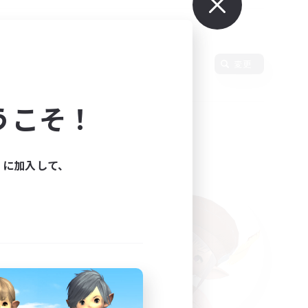
語
変更
うこそ！
ィに加入して、
た。