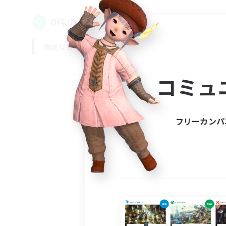
0件の募集が見つかりました！
指定なし
平日
週末
コミュ
フリーカンパ
募