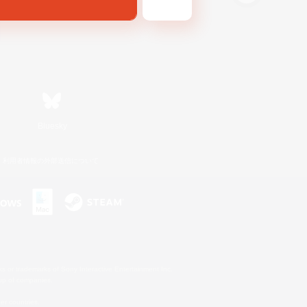
Bluesky
利用者情報の外部送信について
s or trademarks of Sony Interactive Entertainment Inc.
up of companies.
er countries.