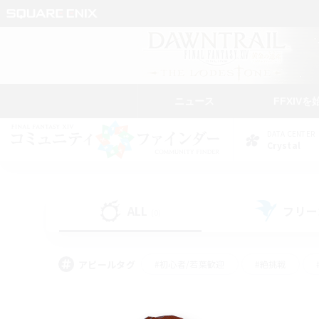
ニュース
FFXIVを
DATA CENTER
Crystal
ALL
フリー
(0)
アピールタグ
#初心者/若葉歓迎
#絶挑戦
#学生中心
#なんでも楽しむ
#モブハント
#
#演奏
#ミラプリ（ミラ