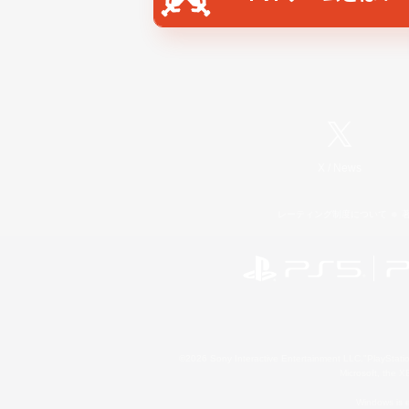
X
/
News
レーティング制度について
©2026 Sony Interactive Entertainment LLC."PlayStation
Microsoft, the 
Windows is e