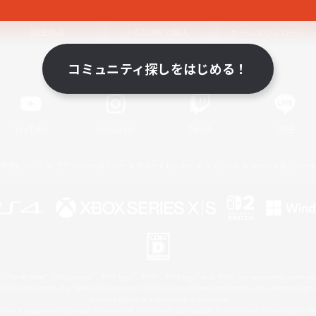
関連商品
e-STOREで購入
ゲームダウンロード
コミュニティ探しをはじめる！
Official Information
YouTube
Instagram
Twitch
LINE
著作権について
プライバシーポリシー
サポートセンター
ライセンス
ルール＆ポリシー
 Family Mark", "PlayStation", "PS5 logo", "PS5", "PS4 logo" and "PS4" are registered trademark
XBOX Sphere mark, the Series X|S logo and XBOX Series X|S are trademarks of the Microsoft gro
Nintendo Switch is a trademark of Nintendo.
ither a registered trademark or trademark of Microsoft Corporation in the United States and/or oth