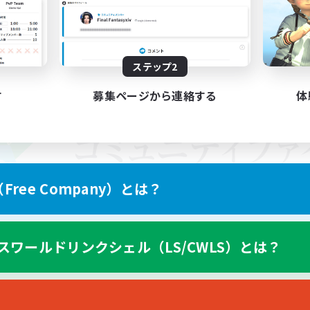
ステップ2
す
募集ページから連絡する
体
ree Company）とは？
スワールドリンクシェル（LS/CWLS）とは？
スマートフォン版へ