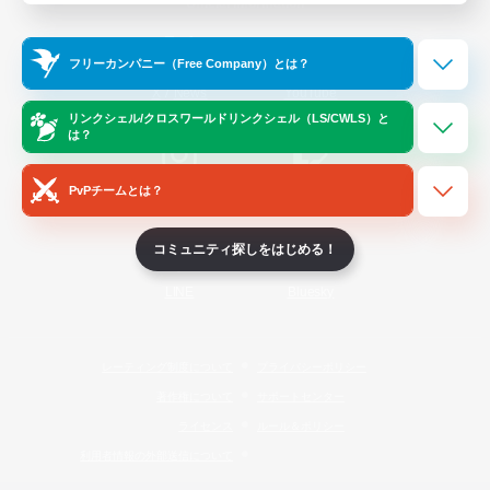
Official Information
フリーカンパニー（Free Company）とは？
/
X
News
YouTube
リンクシェル/クロスワールドリンクシェル（LS/CWLS）と
は？
PvPチームとは？
Instagram
Twitch
コミュニティ探しをはじめる！
LINE
Bluesky
レーティング制度について
プライバシーポリシー
著作権について
サポートセンター
ライセンス
ルール＆ポリシー
利用者情報の外部送信について