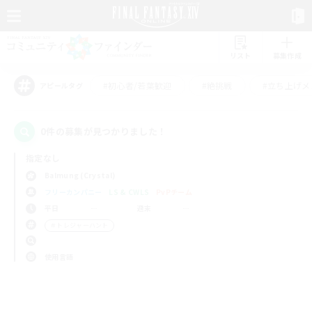
リスト
募集作成
#初心者/若葉歓迎
#絶挑戦
#立ち上げメ
アピールタグ
0件の募集が見つかりました！
指定なし
Balmung (Crystal)
フリーカンパニー
LS & CWLS
PvPチーム
平日
週末
＃トレジャーハント
使用言語