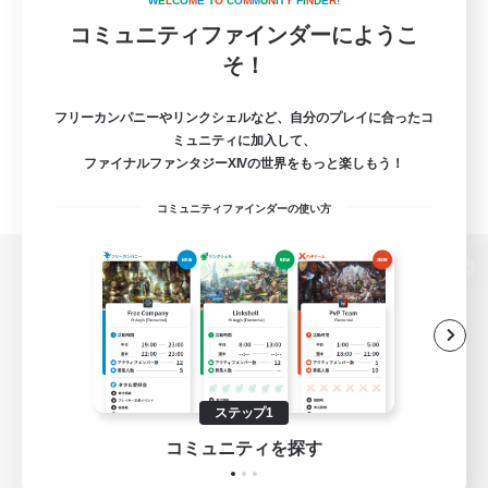
W
E
L
C
O
M
E
T
O
C
O
M
M
U
N
I
T
Y
F
I
N
D
E
R
!
コミュニティファインダーにようこ
そ！
フリーカンパニーやリンクシェルなど、自分のプレイに合ったコ
ミュニティに加入して、
ファイナルファンタジーXIVの世界をもっと楽しもう！
コミュニティファインダーの使い方
パソコン版へ
関連商品
e-STOREで購入
ステップ1
ゲームダウンロード
コミュニティを探す