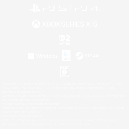
©2026 Sony Interactive Entertainment LLC."PlayStation Family Mark", "PlayStation", "PS5
logo", "PS5", "PS4 logo" and "PS4" are registered trademarks or trademarks of Sony
Interactive Entertainment Inc.
Microsoft, the XBOX Sphere mark, the Series X|S logo and XBOX Series X|S are trademarks
of the Microsoft group of companies.
Nintendo Switch is a trademark of Nintendo.
Windows is either a registered trademark or trademark of Microsoft Corporation in the United
States and/or other countries.
Mac is a trademark of Apple Inc.
©2026 Valve Corporation. Steam and the Steam logo are trademarks and/or registered
trademarks of Valve Corporation in the U.S. and/or other countries.