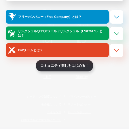
Official Information
フリーカンパニー（Free Company）とは？
/
X
News
YouTube
リンクシェル/クロスワールドリンクシェル（LS/CWLS）と
は？
PvPチームとは？
Instagram
Twitch
コミュニティ探しをはじめる！
LINE
Bluesky
レーティング制度について
プライバシーポリシー
著作権について
サポートセンター
ライセンス
ルール＆ポリシー
利用者情報の外部送信について