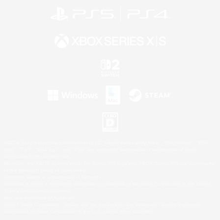
©2026 Sony Interactive Entertainment LLC."PlayStation Family Mark", "PlayStation", "PS5
logo", "PS5", "PS4 logo" and "PS4" are registered trademarks or trademarks of Sony
Interactive Entertainment Inc.
Microsoft, the XBOX Sphere mark, the Series X|S logo and XBOX Series X|S are trademarks
of the Microsoft group of companies.
Nintendo Switch is a trademark of Nintendo.
Windows is either a registered trademark or trademark of Microsoft Corporation in the United
States and/or other countries.
Mac is a trademark of Apple Inc.
©2026 Valve Corporation. Steam and the Steam logo are trademarks and/or registered
trademarks of Valve Corporation in the U.S. and/or other countries.