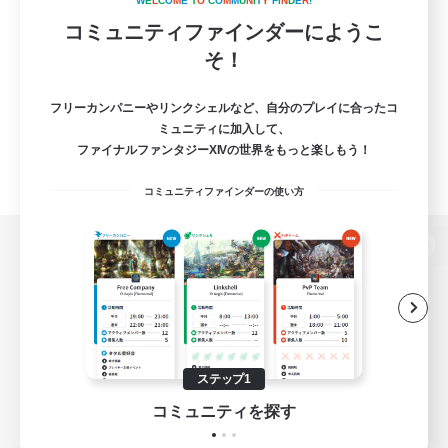
W
E
L
C
O
M
E
T
O
C
O
M
M
U
N
I
T
Y
F
I
N
D
E
R
!
コミュニティファインダーにようこ
そ！
フリーカンパニーやリンクシェルなど、自分のプレイに合ったコ
ミュニティに加入して、
ファイナルファンタジーXIVの世界をもっと楽しもう！
コミュニティファインダーの使い方
パソコン版へ
関連商品
e-STOREで購入
ステップ1
ゲームダウンロード
コミュニティを探す