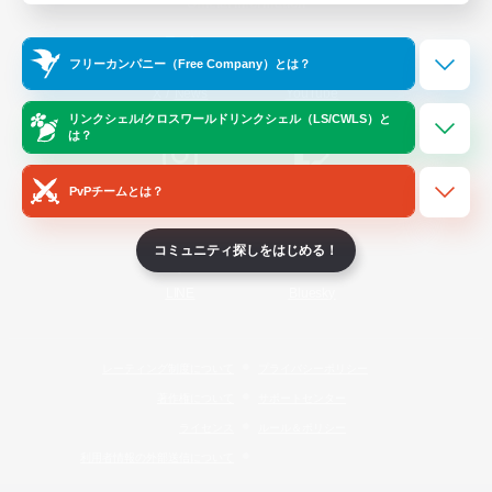
Official Information
フリーカンパニー（Free Company）とは？
/
X
News
YouTube
リンクシェル/クロスワールドリンクシェル（LS/CWLS）と
は？
PvPチームとは？
Instagram
Twitch
コミュニティ探しをはじめる！
LINE
Bluesky
レーティング制度について
プライバシーポリシー
著作権について
サポートセンター
ライセンス
ルール＆ポリシー
利用者情報の外部送信について