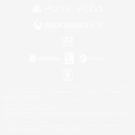
©2026 Sony Interactive Entertainment LLC."PlayStation Family Mark", "PlayStation", "PS5
logo", "PS5", "PS4 logo" and "PS4" are registered trademarks or trademarks of Sony
Interactive Entertainment Inc.
Microsoft, the XBOX Sphere mark, the Series X|S logo and XBOX Series X|S are trademarks
of the Microsoft group of companies.
Nintendo Switch is a trademark of Nintendo.
Windows is either a registered trademark or trademark of Microsoft Corporation in the United
States and/or other countries.
Mac is a trademark of Apple Inc.
©2026 Valve Corporation. Steam and the Steam logo are trademarks and/or registered
trademarks of Valve Corporation in the U.S. and/or other countries.