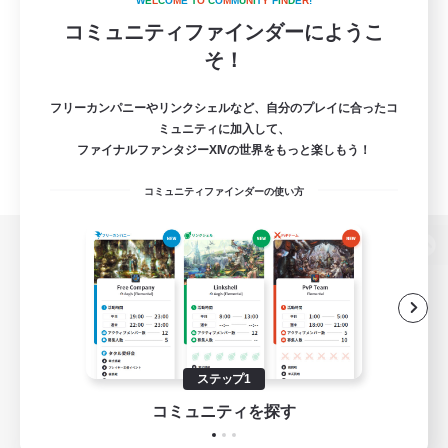
W
E
L
C
O
M
E
T
O
C
O
M
M
U
N
I
T
Y
F
I
N
D
E
R
!
コミュニティファインダーにようこ
そ！
フリーカンパニーやリンクシェルなど、自分のプレイに合ったコ
ミュニティに加入して、
ファイナルファンタジーXIVの世界をもっと楽しもう！
コミュニティファインダーの使い方
パソコン版へ
関連商品
e-STOREで購入
ステップ1
ゲームダウンロード
コミュニティを探す