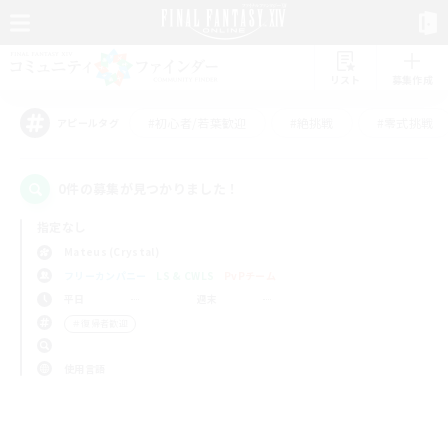
リスト
募集作成
#初心者/若葉歓迎
#絶挑戦
#零式挑戦
アピールタグ
0件の募集が見つかりました！
指定なし
Mateus (Crystal)
フリーカンパニー
LS & CWLS
PvPチーム
平日
週末
＃復帰者歓迎
使用言語