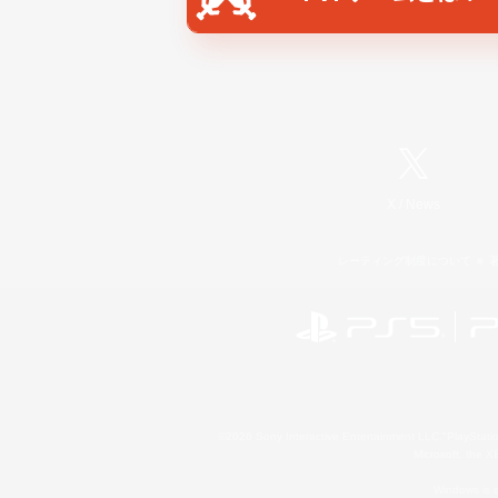
X
/
News
レーティング制度について
©2026 Sony Interactive Entertainment LLC."PlayStation
Microsoft, the 
Windows is e