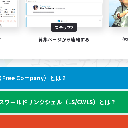
ステップ2
す
募集ページから連絡する
体
ree Company）とは？
スワールドリンクシェル（LS/CWLS）とは？
スマートフォン版へ