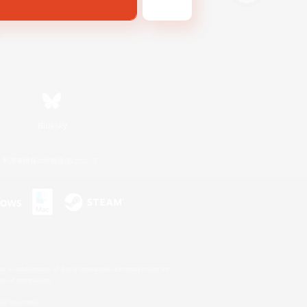
Bluesky
利用者情報の外部送信について
s or trademarks of Sony Interactive Entertainment Inc.
up of companies.
er countries.