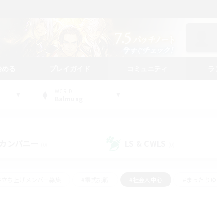
始める
プレイガイド
コミュニティ
ラ
WORLD
Balmung
カンパニー
LS & CWLS
(0)
(0)
#立ち上げメンバー募集
#零式挑戦
#社会人中心
#まったり
体験歓迎
#クラフター中心
#ロールプレイ
#ギャザラー中心
ージュプリズム）
#スクリーンショット撮影
#クリア目指して頑張る