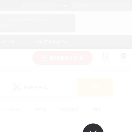
日本語
マイキャラクター情報をチェック！
ログイン
ンキング
ヘルプ＆サポート
新規募集を作成
リスト
ガイド
PvPチーム
検索
(0)
ゆっくり楽しむ
#極挑戦
#復帰者歓迎
#雑談
#ハウジング
#トレジャーハント
#レベリング
#プレイヤー主催イベント