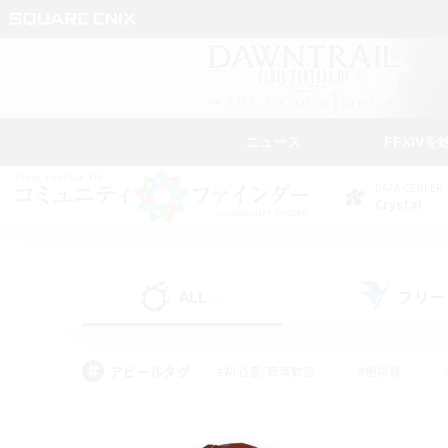
ニュース
FFXIVを
DATA CENTER
Crystal
ALL
フリー
(0)
アピールタグ
#初心者/若葉歓迎
#絶挑戦
#学生中心
#なんでも楽しむ
#モブハント
#
#演奏
#ミラプリ（ミラ