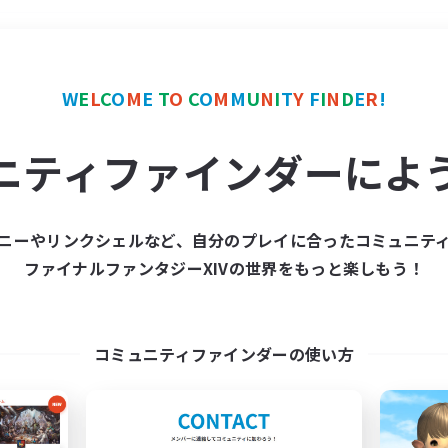
＃社会人中心
使用言語
W
E
L
C
O
M
E
T
O
C
O
M
M
U
N
I
T
Y
F
I
N
D
E
R
!
ニティファインダーによ
ニーやリンクシェルなど、自分のプレイに合ったコミュニテ
ファイナルファンタジーXIVの世界をもっと楽しもう！
募集数 0件
集が見つかりませんでし
コミュニティファインダーの使い方
条件を変えて検索してみるでっす！