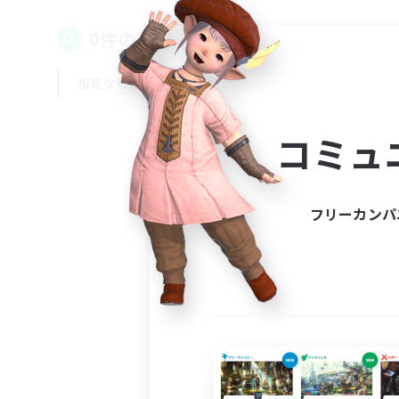
0件の募集が見つかりました！
指定なし
平日
週末
コミュ
フリーカンパ
募