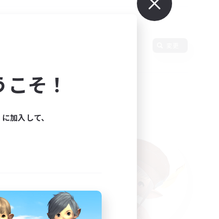
変更
うこそ！
ィに加入して、
た。