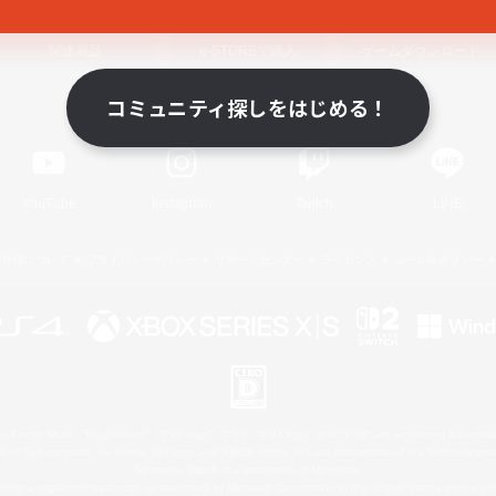
関連商品
e-STOREで購入
ゲームダウンロード
コミュニティ探しをはじめる！
Official Information
YouTube
Instagram
Twitch
LINE
著作権について
プライバシーポリシー
サポートセンター
ライセンス
ルール＆ポリシー
 Family Mark", "PlayStation", "PS5 logo", "PS5", "PS4 logo" and "PS4" are registered trademark
XBOX Sphere mark, the Series X|S logo and XBOX Series X|S are trademarks of the Microsoft gro
Nintendo Switch is a trademark of Nintendo.
ither a registered trademark or trademark of Microsoft Corporation in the United States and/or oth