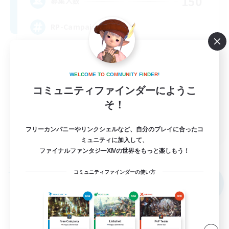
150
募集人数
RP-Campaigns!
W
E
L
C
O
M
E
T
O
C
O
M
M
U
N
I
T
Y
F
I
N
D
E
R
!
コミュニティファインダーにようこ
そ！
EN
フリーカンパニーやリンクシェルなど、自分のプレイに合ったコ
ミュニティに加入して、
詳細を見る
募集期間: 2026/09/03 まで
ファイナルファンタジーXIVの世界をもっと楽しもう！
フリーカンパニー
コミュニティファインダーの使い方
NEW