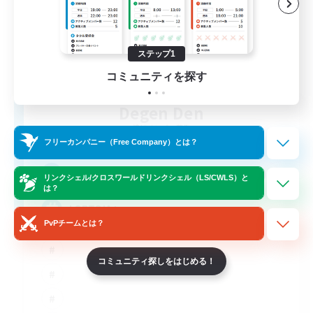
ステップ1
コミュニティを探す
Degen Den
追加メンバー募集
Balmung [Crystal]
フリーカンパニー（Free Company）とは？
100
募集人数
リンクシェル/クロスワールドリンクシェル（LS/CWLS）と
は？
LGBTQIA+
PvPチームとは？
コミュニティ探しをはじめる！