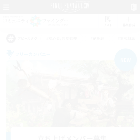
リスト
募集作成
#初心者/若葉歓迎
#絶挑戦
#零式挑戦
アピールタグ
フリーカンパニー
NEW
立ち上げメンバー募集