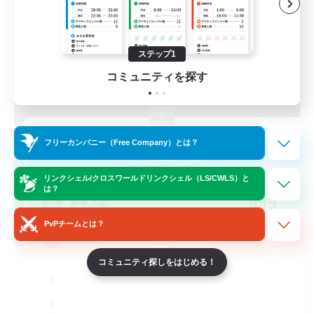
ステップ1
コミュニティを探す
FINAL FANTASY
フリーカンパニー（Free Company）とは？
追加メンバー募集
Balmung [Crystal]
リンクシェル/クロスワールドリンクシェル（LS/CWLS）と
は？
999
募集人数
PvPチームとは？
★FINAL FANTASY★QUIET FC★
コミュニティ探しをはじめる！