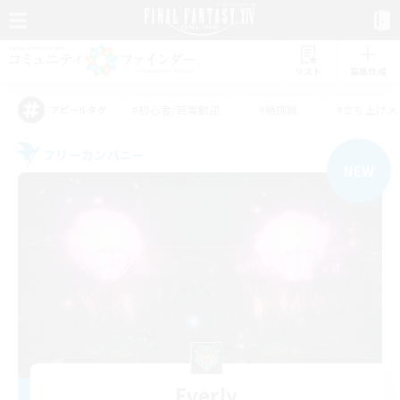
リスト
募集作成
#初心者/若葉歓迎
#絶挑戦
#立ち上げメ
アピールタグ
フリーカンパニー
NEW
Everly