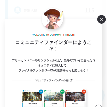
115
募集人数
Adventurer's Guild
W
E
L
C
O
M
E
T
O
C
O
M
M
U
N
I
T
Y
F
I
N
D
E
R
!
コミュニティファインダーにようこ
そ！
フリーカンパニーやリンクシェルなど、自分のプレイに合ったコ
ミュニティに加入して、
EN
ファイナルファンタジーXIVの世界をもっと楽しもう！
詳細を見る
募集期間: 2026/09/06 まで
コミュニティファインダーの使い方
フリーカンパニー
NEW