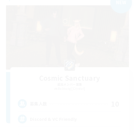
NEW
Cosmic Sanctuary
追加メンバー募集
Balmung [Crystal]
10
募集人数
Discord & VC Friendly