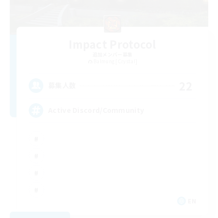
Impact Protocol
追加メンバー募集
Balmung [Crystal]
22
募集人数
Active Discord/Community
EN