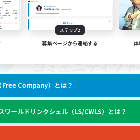
ステップ2
す
募集ページから連絡する
体
ree Company）とは？
スワールドリンクシェル（LS/CWLS）とは？
スマートフォン版へ