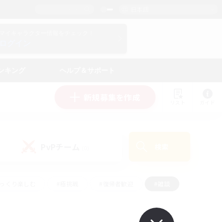
日本語
マイキャラクター情報をチェック！
ログイン
ンキング
ヘルプ＆サポート
新規募集を作成
リスト
ガイド
PvPチーム
検索
(0)
ゆっくり楽しむ
#極挑戦
#復帰者歓迎
#雑談
#ハウジング
#トレジャーハント
#レベリング
#プレイヤー主催イベント