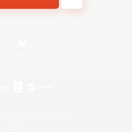
Bluesky
利用者情報の外部送信について
s or trademarks of Sony Interactive Entertainment Inc.
up of companies.
er countries.