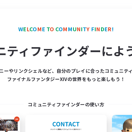
＃雑談
使用言語
W
E
L
C
O
M
E
T
O
C
O
M
M
U
N
I
T
Y
F
I
N
D
E
R
!
ニティファインダーによ
ニーやリンクシェルなど、自分のプレイに合ったコミュニテ
ファイナルファンタジーXIVの世界をもっと楽しもう！
募集数 0件
集が見つかりませんでし
コミュニティファインダーの使い方
条件を変えて検索してみるでっす！