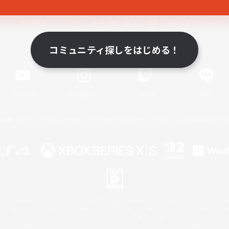
関連商品
e-STOREで購入
ゲームダウンロード
コミュニティ探しをはじめる！
Official Information
YouTube
Instagram
Twitch
LINE
著作権について
プライバシーポリシー
サポートセンター
ライセンス
ルール＆ポリシー
 Family Mark", "PlayStation", "PS5 logo", "PS5", "PS4 logo" and "PS4" are registered trademark
XBOX Sphere mark, the Series X|S logo and XBOX Series X|S are trademarks of the Microsoft gro
Nintendo Switch is a trademark of Nintendo.
ither a registered trademark or trademark of Microsoft Corporation in the United States and/or oth