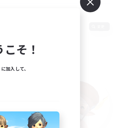
変更
うこそ！
ィに加入して、
た。