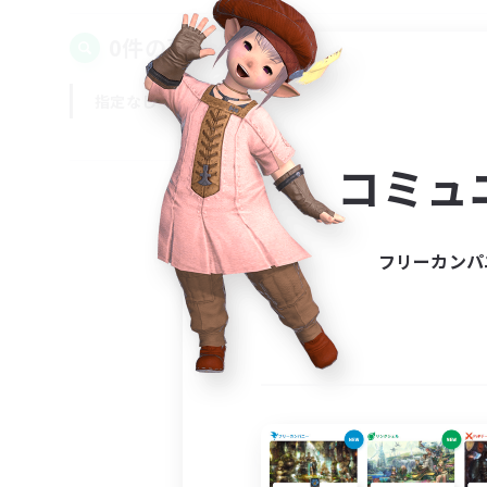
0件の募集が見つかりました！
指定なし
平日
週末
コミュ
フリーカンパ
募