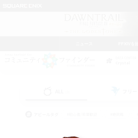
ニュース
FFXIVを
DATA CENTER
Crystal
ALL
フリー
(0)
アピールタグ
#初心者/若葉歓迎
#絶挑戦
#学生中心
#なんでも楽しむ
#モブハント
#
#演奏
#ミラプリ（ミラ