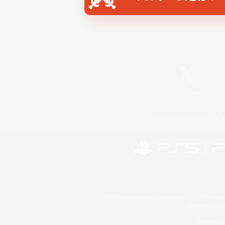
X
/
News
レーティング制度について
©2026 Sony Interactive Entertainment LLC."PlayStation
Microsoft, the 
Windows is e