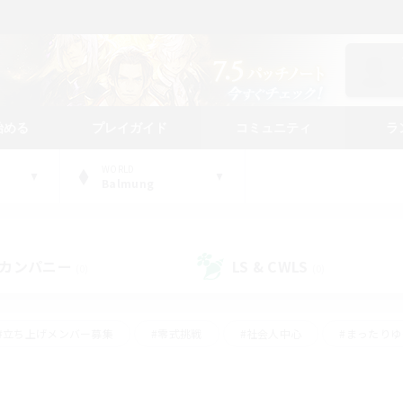
始める
プレイガイド
コミュニティ
ラ
WORLD
Balmung
カンパニー
LS & CWLS
(0)
(0)
#立ち上げメンバー募集
#零式挑戦
#社会人中心
#まったり
体験歓迎
#クラフター中心
#ロールプレイ
#ギャザラー中心
ージュプリズム）
#スクリーンショット撮影
#クリア目指して頑張る