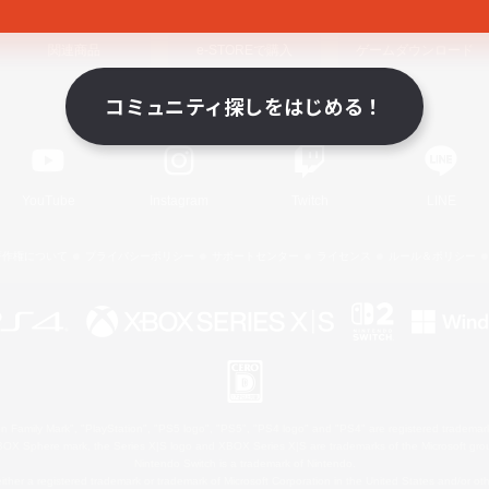
関連商品
e-STOREで購入
ゲームダウンロード
コミュニティ探しをはじめる！
Official Information
YouTube
Instagram
Twitch
LINE
著作権について
プライバシーポリシー
サポートセンター
ライセンス
ルール＆ポリシー
 Family Mark", "PlayStation", "PS5 logo", "PS5", "PS4 logo" and "PS4" are registered trademark
XBOX Sphere mark, the Series X|S logo and XBOX Series X|S are trademarks of the Microsoft gro
Nintendo Switch is a trademark of Nintendo.
ither a registered trademark or trademark of Microsoft Corporation in the United States and/or oth