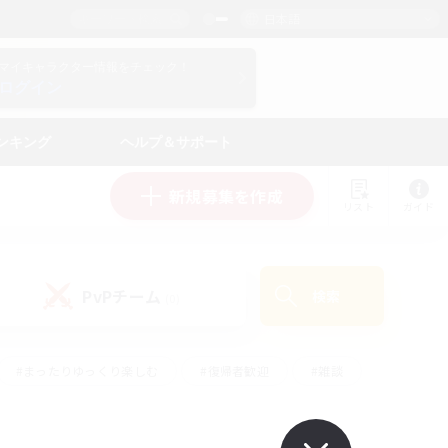
日本語
マイキャラクター情報をチェック！
ログイン
ンキング
ヘルプ＆サポート
新規募集を作成
リスト
ガイド
PvPチーム
検索
(0)
#まったりゆっくり楽しむ
#復帰者歓迎
#雑談
心
#演奏
#トレジャーハント
#ハウジング
）
#プレイヤー主催イベント