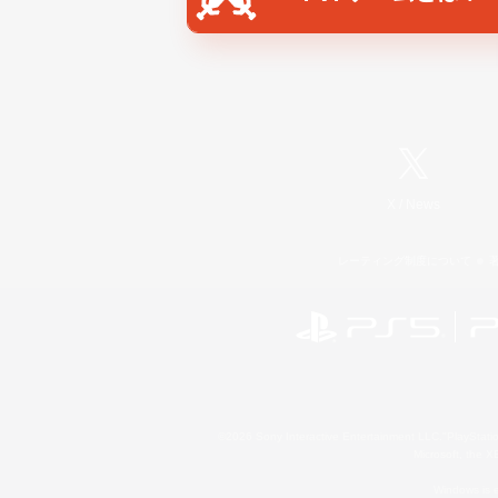
X
/
News
レーティング制度について
©2026 Sony Interactive Entertainment LLC."PlayStation
Microsoft, the 
Windows is e