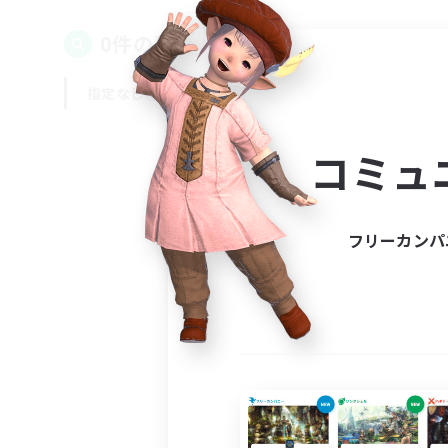
0件の募集が見つかりました！
指定なし
平日
週末
コミュ
フリーカンパ
募