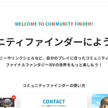
＃モブハント
使用言語
W
E
L
C
O
M
E
T
O
C
O
M
M
U
N
I
T
Y
F
I
N
D
E
R
!
ニティファインダーによ
ニーやリンクシェルなど、自分のプレイに合ったコミュニテ
ファイナルファンタジーXIVの世界をもっと楽しもう！
募集数 0件
集が見つかりませんでし
コミュニティファインダーの使い方
条件を変えて検索してみるでっす！