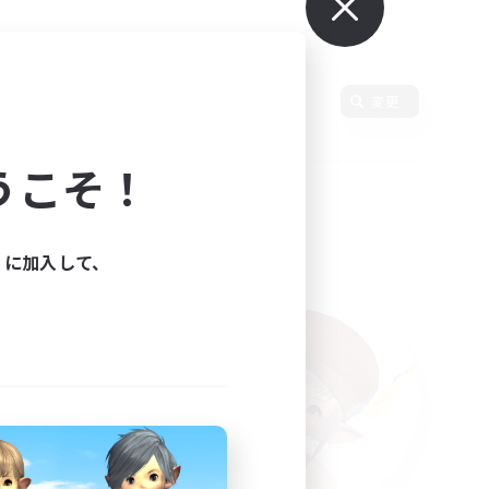
変更
うこそ！
ィに加入して、
た。