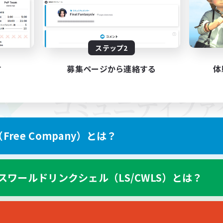
ステップ2
す
募集ページから連絡する
体
ree Company）とは？
スワールドリンクシェル（LS/CWLS）とは？
スマートフォン版へ