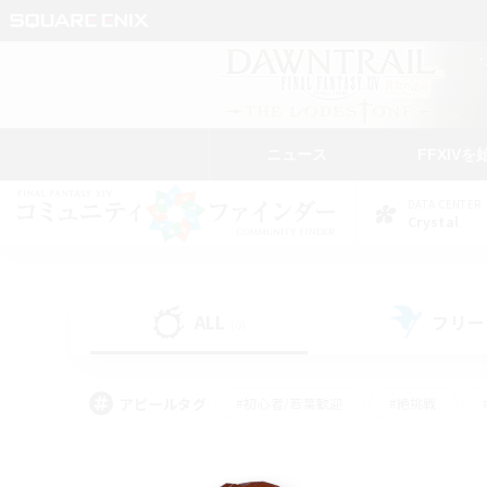
ニュース
FFXIVを
DATA CENTER
Crystal
ALL
フリー
(0)
アピールタグ
#初心者/若葉歓迎
#絶挑戦
#なんでも楽しむ
#学生中心
#モブハント
#レベリング
#クリア目指し