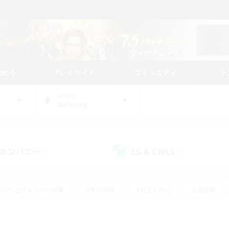
始める
プレイガイド
コミュニティ
ラ
WORLD
Balmung
カンパニー
LS & CWLS
(0)
(0)
#立ち上げメンバー募集
#零式挑戦
#社会人中心
#極挑戦
#体験歓迎
#ロールプレイ
#ギャザラー中心
#クラフター中
て頑張る
#スクリーンショット撮影
#ミラプリ（ミラージュプリズム