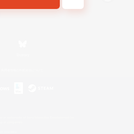
Bluesky
利用者情報の外部送信について
s or trademarks of Sony Interactive Entertainment Inc.
up of companies.
er countries.