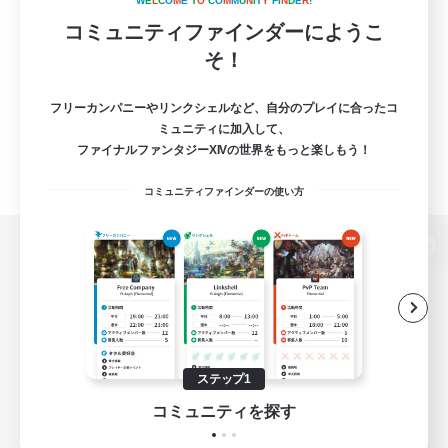
W
E
L
C
O
M
E
T
O
C
O
M
M
U
N
I
T
Y
F
I
N
D
E
R
!
コミュニティファインダーにようこ
そ！
フリーカンパニーやリンクシェルなど、自分のプレイに合ったコ
ミュニティに加入して、
ファイナルファンタジーXIVの世界をもっと楽しもう！
コミュニティファインダーの使い方
パソコン版へ
関連商品
e-STOREで購入
ステップ1
ゲームダウンロード
コミュニティを探す