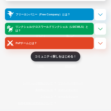
Official Information
フリーカンパニー（Free Company）とは？
/
X
News
YouTube
リンクシェル/クロスワールドリンクシェル（LS/CWLS）と
は？
PvPチームとは？
Instagram
Twitch
コミュニティ探しをはじめる！
LINE
Bluesky
レーティング制度について
プライバシーポリシー
著作権について
サポートセンター
ライセンス
ルール＆ポリシー
利用者情報の外部送信について