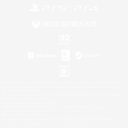
©2026 Sony Interactive Entertainment LLC."PlayStation Family Mark", "PlayStation", "PS5
logo", "PS5", "PS4 logo" and "PS4" are registered trademarks or trademarks of Sony
Interactive Entertainment Inc.
Microsoft, the XBOX Sphere mark, the Series X|S logo and XBOX Series X|S are trademarks
of the Microsoft group of companies.
Nintendo Switch is a trademark of Nintendo.
Windows is either a registered trademark or trademark of Microsoft Corporation in the United
States and/or other countries.
Mac is a trademark of Apple Inc.
©2026 Valve Corporation. Steam and the Steam logo are trademarks and/or registered
trademarks of Valve Corporation in the U.S. and/or other countries.