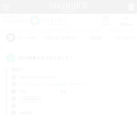
リスト
募集作成
#初心者/若葉歓迎
#絶挑戦
#立ち上げメ
アピールタグ
0件の募集が見つかりました！
指定なし
Cuchulainn (Dynamis)
フリーカンパニー
LS & CWLS
PvPチーム
平日
週末
＃復帰者歓迎
使用言語