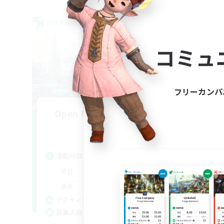
クロスワールドリンクシェル
クロス
コミュ
フリーカンパ
Open Hands:Freelance
M
追加メンバー募集
Dynamis
活動時間
活
6:00
22:00
平日
平
1:00
23:00
週末
週
3
アクティブメンバー数
ア
--
募集人数
募