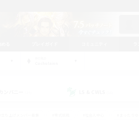
始める
プレイガイド
コミュニティ
ラ
WORLD
Cuchulainn
カンパニー
LS & CWLS
(19)
(16)
#立ち上げメンバー募集
#零式挑戦
#社会人中心
#まったり
体験歓迎
#クラフター中心
#ロールプレイ
#ギャザラー中心
ージュプリズム）
#スクリーンショット撮影
#クリア目指して頑張る