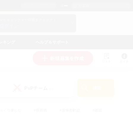
日本語
マイキャラクター情報をチェック！
ログイン
ンキング
ヘルプ＆サポート
新規募集を作成
リスト
ガイド
PvPチーム
検索
(0)
ゆっくり楽しむ
#極挑戦
#復帰者歓迎
#雑談
#ハウジング
#トレジャーハント
#レベリング
#プレイヤー主催イベント