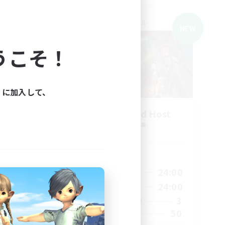
クロスワールドリンクシェル
NEW
NEW
うこそ！
ィに加入して、
The Feathered Host
追加メンバー募集
s]
Dynamis
活動時間
20:00
24:00
6:00
平日
12:00
24:00
2:00
週末
3
41
アクティブメンバー数
50
50
募集人数