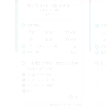
MAMEGAE - dynamis -
追加メンバー募集
Dynamis
活動時間
活
0:00
23:00
平日
平
0:00
23:00
週末
週
2
アクティブメンバー数
ア
64
募集人数
募
日本語が分かる・話せる方専用
Di
のコミュニティ！
立ち上げメンバー募集
まったりゆっくり楽しむ
スクリーンショット撮影
雑談
JA
募集期間: 2026/09/01 まで