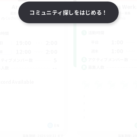
Arcadia
Dynamis Werk
コミュニティ探しをはじめる！
追加メンバー募集
追加メンバー募集
Cuchulainn [Dynamis]
Dynamis
活動時間
動時間
1:00
19:00
2:00
平日
日
1:00
12:00
2:00
週末
末
5
アクティブメンバー数
クティブメンバー数
--
募集人数
集人数
scord Available
EN
募集期間: 2026/08/31 まで
募集期間: 20