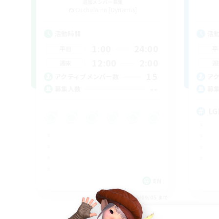
追加メンバー募集
Cuchulainn [Dynamis]
活動時間
活
1:00
24:00
平日
平
12:00
2:00
週末
週
15
アクティブメンバー数
ア
--
募集人数
募
LG
EN
募集期間: 2026/09/05 まで