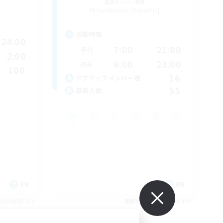
追加メンバー募集
Cuchulainn [Dynamis]
活動時間
24:00
7:00
21:00
平日
2:00
6:00
23:00
週末
100
16
アクティブメンバー数
55
募集人数
EN
EN
26/09/05 まで
募集期間: 2026/09/04 まで