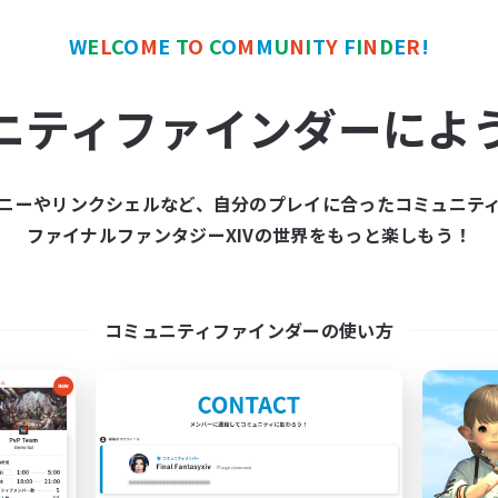
W
E
L
C
O
M
E
T
O
C
O
M
M
U
N
I
T
Y
F
I
N
D
E
R
!
ワールドリンクシェル
フリーカンパニー
NEW
ニティファインダーによ
ニーやリンクシェルなど、自分のプレイに合ったコミュニテ
ファイナルファンタジーXIVの世界をもっと楽しもう！
inistry of Scribes
Starfall Ultra
追加メンバー募集
追加メンバー募集
Dynamis
Cuchulainn [Dynami
コミュニティファインダーの使い方
動時間
活動時間
19:00
20:00
8:00
日
平日
20:00
21:00
8:00
末
週末
2
クティブメンバー数
アクティブメンバー数
8
集人数
募集人数