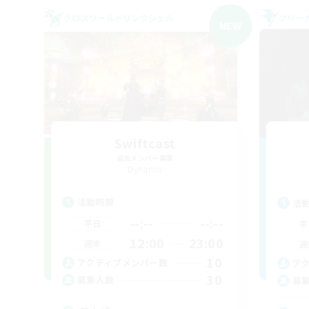
クロスワールドリンクシェル
フリー
NEW
Swiftcast
追加メンバー募集
Dynamis
活動時間
活
--:--
--:--
平日
平
12:00
23:00
週末
週
10
アクティブメンバー数
ア
30
募集人数
募