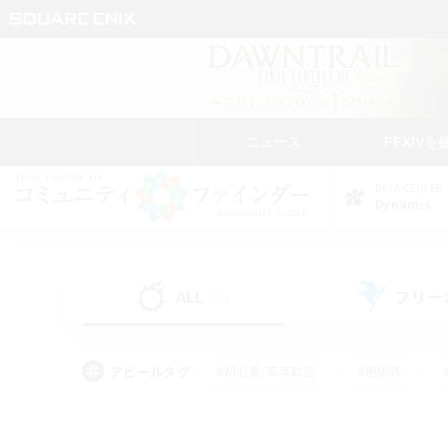
ニュース
FFXIVを
DATA CENTER
Dynamis
ALL
フリー
(35)
アピールタグ
#初心者/若葉歓迎
#絶挑戦
#学生中心
#なんでも楽しむ
#モブハント
#
#演奏
#ミラプリ（ミラ