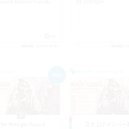
sual & Midcore Friendly
LGBTQIA+
EN
募集期間: 2026/09/06 まで
募集期間: 20
カンパニー
クロスワールドリンクシェル
NEW
The Moogle Guard
立ち上げメンバー