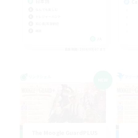
日本語
Ca
なんでも楽しむ
トレジャーハント
初心者/若葉歓迎
雑談
JA
募集期間: 2026/09/07 まで
リンクシェル
フリー
NEW
The Moogle GuardPLUS