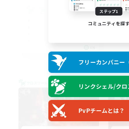
Ad
ステップ1
コミュニティを探
EN
募集期間: 2026/09/03 まで
フリーカンパニー（F
クロスワールドリンクシェル
フリー
リンクシェル/クロ
NEW
PvPチームとは？