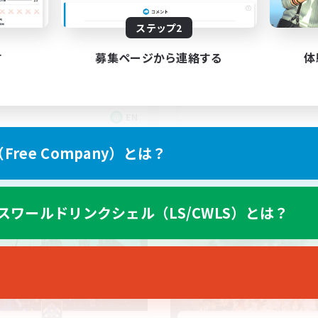
venturing
Star Power
ステップ2
す
募集ページから連絡する
体
EN
募集期間: 2026/09/03 まで
募集期間: 20
ree Company）とは？
カンパニー
クロスワールドリンクシェル
スワールドリンクシェル（LS/CWLS）とは？
NEW