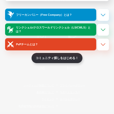
Official Information
フリーカンパニー（Free Company）とは？
/
X
News
YouTube
リンクシェル/クロスワールドリンクシェル（LS/CWLS）と
は？
PvPチームとは？
Instagram
Twitch
コミュニティ探しをはじめる！
LINE
Bluesky
レーティング制度について
プライバシーポリシー
著作権について
サポートセンター
ライセンス
ルール＆ポリシー
利用者情報の外部送信について