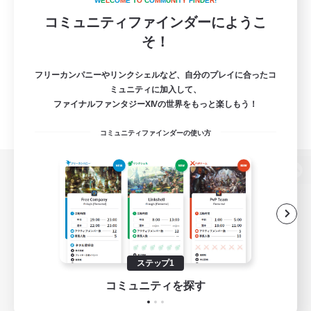
W
E
L
C
O
M
E
T
O
C
O
M
M
U
N
I
T
Y
F
I
N
D
E
R
!
コミュニティファインダーにようこ
そ！
フリーカンパニーやリンクシェルなど、自分のプレイに合ったコ
ミュニティに加入して、
ファイナルファンタジーXIVの世界をもっと楽しもう！
コミュニティファインダーの使い方
パソコン版へ
関連商品
e-STOREで購入
ステップ1
ゲームダウンロード
コミュニティを探す