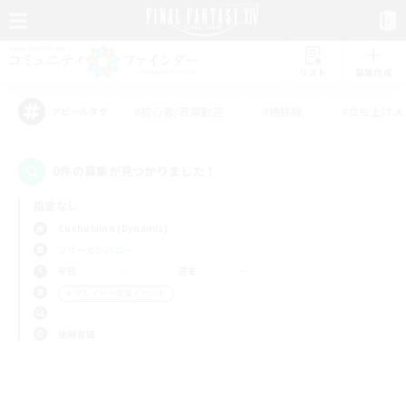
リスト
募集作成
#初心者/若葉歓迎
#絶挑戦
#立ち上げメ
アピールタグ
0件の募集が見つかりました！
指定なし
Cuchulainn (Dynamis)
フリーカンパニー
平日
週末
＃プレイヤー主催イベント
使用言語