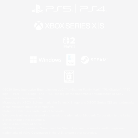
©2026 Sony Interactive Entertainment LLC."PlayStation Family Mark", "PlayStation", "PS5
logo", "PS5", "PS4 logo" and "PS4" are registered trademarks or trademarks of Sony
Interactive Entertainment Inc.
Microsoft, the XBOX Sphere mark, the Series X|S logo and XBOX Series X|S are trademarks
of the Microsoft group of companies.
Nintendo Switch is a trademark of Nintendo.
Windows is either a registered trademark or trademark of Microsoft Corporation in the United
States and/or other countries.
Mac is a trademark of Apple Inc.
©2026 Valve Corporation. Steam and the Steam logo are trademarks and/or registered
trademarks of Valve Corporation in the U.S. and/or other countries.