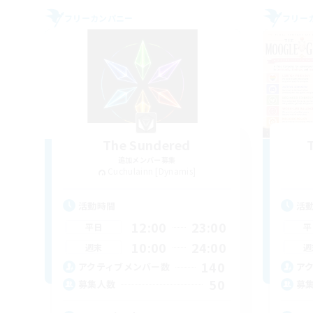
フリーカンパニー
フリー
The Sundered
追加メンバー募集
Cuchulainn [Dynamis]
活動時間
活
12:00
23:00
平日
平
10:00
24:00
週末
週
140
アクティブメンバー数
ア
50
募集人数
募