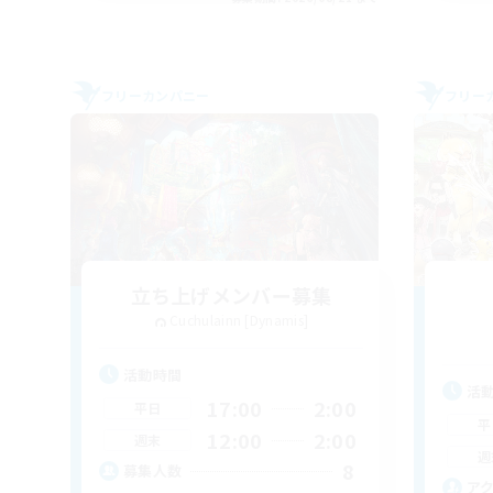
フリーカンパニー
フリー
立ち上げメンバー募集
Cuchulainn [Dynamis]
活動時間
活
17:00
2:00
平日
平
12:00
2:00
週末
週
8
募集人数
ア