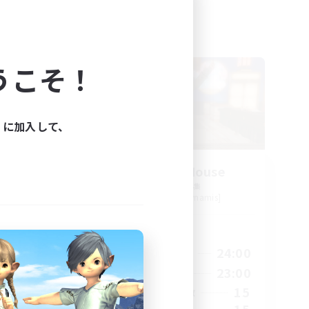
フリーカンパニー
うこそ！
ィに加入して、
募集
Kurohana House
s]
追加メンバー募集
Cuchulainn [Dynamis]
活動時間
24:00
14:00
24:00
平日
24:00
1:00
23:00
週末
30
15
アクティブメンバー数