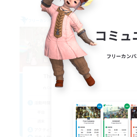
フリーカンパニー
フリー
コミュ
フリーカンパ
The Siren's Call
追加メンバー募集
Cuchulainn [Dynamis]
活動時間
活
16:00
24:00
平日
平
11:00
24:00
週末
週
42
アクティブメンバー数
ア