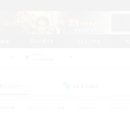
始める
プレイガイド
コミュニティ
ラ
WORLD
Cuchulainn
カンパニー
LS & CWLS
(20)
(16)
#零式挑戦
#立ち上げメンバー募集
#社会人中心
#まったり
#体験歓迎
#クラフター中心
#ギャザラー中心
#ロー
ング
#演奏
#ミラプリ（ミラージュプリズム）
#クリア目指