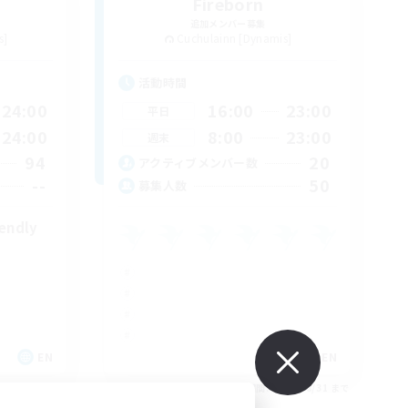
Fireborn
追加メンバー募集
s]
Cuchulainn [Dynamis]
活動時間
24:00
16:00
23:00
平日
24:00
8:00
23:00
週末
94
20
アクティブメンバー数
--
50
募集人数
iendly
EN
EN
26/08/31 まで
募集期間: 2026/08/31 まで