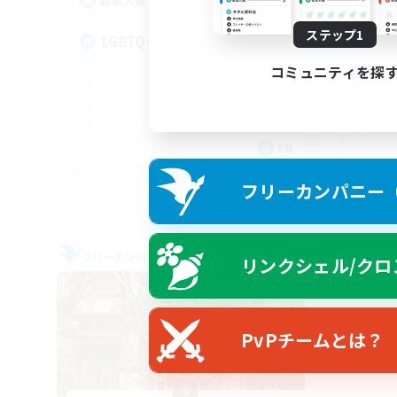
20
募集人数
募
ステップ1
LGBTQ+
Ha
コミュニティを探
EN
募集期間: 2026/08/27 まで
フリーカンパニー（F
フリーカンパニー
フリー
リンクシェル/クロ
PvPチームとは？