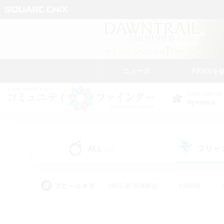
ニュース
FFXIVを
DATA CENTER
Dynamis
ALL
フリー
(36)
アピールタグ
#初心者/若葉歓迎
#絶挑戦
#モブハント
#学生中心
#なんでも楽しむ
#スクリーンショット撮影
#ハウジ