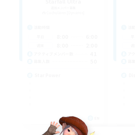
Starfall Ultra
追加メンバー募集
Cuchulainn [Dynamis]
活動時間
活
8:00
6:00
平日
平
8:00
2:00
週末
週
41
アクティブメンバー数
ア
50
募集人数
募
Star Power
Di
EN
募集期間: 2026/09/03 まで