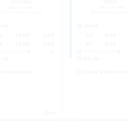
Arcadia
Ether
追加メンバー募集
追加メンバー募集
Cuchulainn [Dynamis]
Cuchulainn [Dynami
動時間
活動時間
19:00
2:00
8:00
日
平日
12:00
2:00
8:00
末
週末
5
クティブメンバー数
アクティブメンバー数
--
集人数
募集人数
scord Available
Casual & Midcore Fr
EN
募集期間: 2026/08/31 まで
募集期間: 20