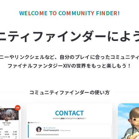
W
E
L
C
O
M
E
T
O
C
O
M
M
U
N
I
T
Y
F
I
N
D
E
R
!
カンパニー
フリーカンパニー
ニティファインダーによ
ニーやリンクシェルなど、自分のプレイに合ったコミュニテ
ファイナルファンタジーXIVの世界をもっと楽しもう！
Moonlighters
立ち上げメンバー
追加メンバー募集
Cuchulainn [Dynami
Cuchulainn [Dynamis]
コミュニティファインダーの使い方
活動時間
動時間
1:00
平日
12:00
24:00
日
1:00
週末
12:00
24:00
末
募集人数
20
クティブメンバー数