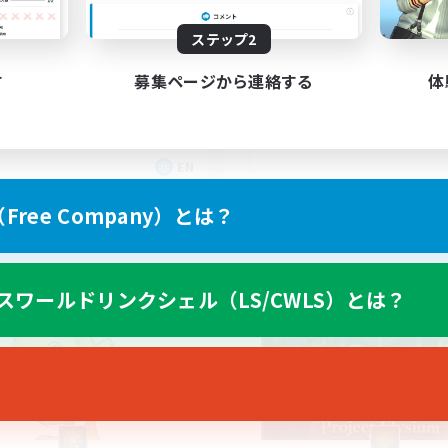
150
集人数
18+
ステップ2
ving Fun
す
募集ページから連絡する
体
EN
募集期間: 2026/08/25 まで
募集期間: 20
ree Company）とは？
カンパニー
フリーカンパニー
スワールドリンクシェル（LS/CWLS）とは？