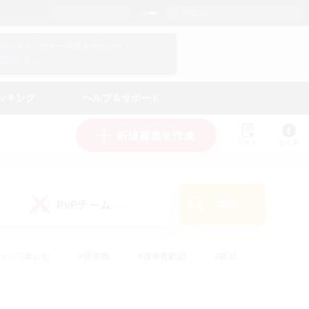
日本語
マイキャラクター情報をチェック！
ログイン
ンキング
ヘルプ＆サポート
新規募集を作成
リスト
ガイド
PvPチーム
検索
(0)
ゆっくり楽しむ
#極挑戦
#復帰者歓迎
#雑談
ルプレイ
#トレジャーハント
#レベリング
して頑張る
#プレイヤー主催イベント