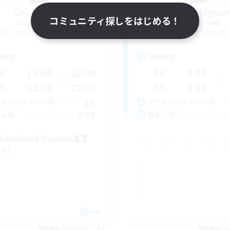
Chocobros
Project Elysiu
コミュニティ探しをはじめる！
追加メンバー募集
追加メンバー募集
Cuchulainn [Dynamis]
Cuchulainn [Dynami
動時間
活動時間
15:00
22:00
0:00
日
平日
12:00
22:00
0:00
末
週末
10
クティブメンバー数
アクティブメンバー数
999
集人数
募集人数
Weekend Warriors
1+)
EN
募集期間: 2026/08/21 まで
募集期間: 20