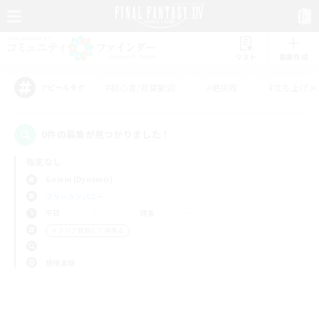
リスト
募集作成
#初心者/若葉歓迎
#絶挑戦
#立ち上げメ
アピールタグ
0件の募集が見つかりました！
指定なし
Golem (Dynamis)
フリーカンパニー
平日
週末
＃クリア目指して頑張る
使用言語