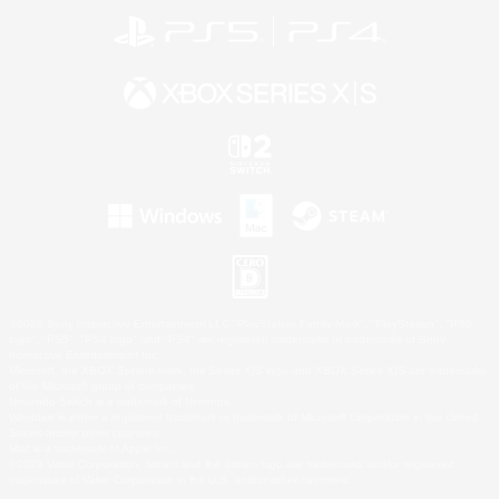
©2026 Sony Interactive Entertainment LLC."PlayStation Family Mark", "PlayStation", "PS5
logo", "PS5", "PS4 logo" and "PS4" are registered trademarks or trademarks of Sony
Interactive Entertainment Inc.
Microsoft, the XBOX Sphere mark, the Series X|S logo and XBOX Series X|S are trademarks
of the Microsoft group of companies.
Nintendo Switch is a trademark of Nintendo.
Windows is either a registered trademark or trademark of Microsoft Corporation in the United
States and/or other countries.
Mac is a trademark of Apple Inc.
©2026 Valve Corporation. Steam and the Steam logo are trademarks and/or registered
trademarks of Valve Corporation in the U.S. and/or other countries.