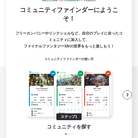
W
E
L
C
O
M
E
T
O
C
O
M
M
U
N
I
T
Y
F
I
N
D
E
R
!
コミュニティファインダーにようこ
そ！
フリーカンパニーやリンクシェルなど、自分のプレイに合ったコ
ミュニティに加入して、
ファイナルファンタジーXIVの世界をもっと楽しもう！
コミュニティファインダーの使い方
パソコン版へ
関連商品
e-STOREで購入
ステップ1
ゲームダウンロード
コミュニティを探す