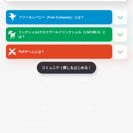
Official Information
フリーカンパニー（Free Company）とは？
/
X
News
YouTube
リンクシェル/クロスワールドリンクシェル（LS/CWLS）と
は？
PvPチームとは？
Instagram
Twitch
コミュニティ探しをはじめる！
LINE
Bluesky
レーティング制度について
プライバシーポリシー
著作権について
サポートセンター
ライセンス
ルール＆ポリシー
利用者情報の外部送信について