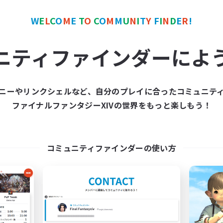
W
E
L
C
O
M
E
T
O
C
O
M
M
U
N
I
T
Y
F
I
N
D
E
R
!
カンパニー
フリーカンパニー
ニティファインダーによ
ニーやリンクシェルなど、自分のプレイに合ったコミュニテ
ファイナルファンタジーXIVの世界をもっと楽しもう！
立ち上げメンバー募集
Kurohana Hou
Cuchulainn [Dynamis]
追加メンバー募集
Cuchulainn [Dynami
コミュニティファインダーの使い方
動時間
活動時間
1:00
24:00
日
14:00
平日
1:00
24:00
末
1:00
週末
30
集人数
アクティブメンバー数