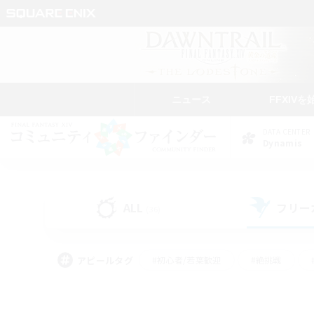
ニュース
FFXIVを
DATA CENTER
Dynamis
ALL
フリー
(36)
アピールタグ
#初心者/若葉歓迎
#絶挑戦
#モブハント
#学生中心
#なんでも楽しむ
#スクリーンショット撮影
#ハウジ