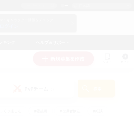
日本語
マイキャラクター情報をチェック！
ログイン
ンキング
ヘルプ＆サポート
新規募集を作成
リスト
ガイド
PvPチーム
検索
(0)
ゆっくり楽しむ
#極挑戦
#復帰者歓迎
#雑談
ルプレイ
#トレジャーハント
#レベリング
して頑張る
#プレイヤー主催イベント