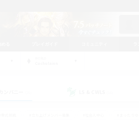
始める
プレイガイド
コミュニティ
ラ
WORLD
Cuchulainn
カンパニー
LS & CWLS
(20)
(16)
#零式挑戦
#立ち上げメンバー募集
#社会人中心
#まったり
#体験歓迎
#クラフター中心
#ギャザラー中心
#ロー
ング
#演奏
#ミラプリ（ミラージュプリズム）
#クリア目指