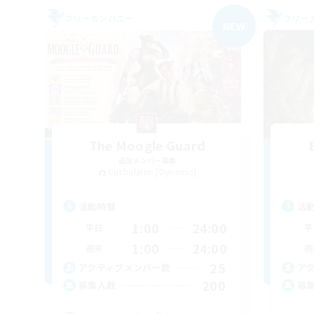
フリーカンパニー
フリー
NEW
The Moogle Guard
追加メンバー募集
Cuchulainn [Dynamis]
活動時間
活
1:00
24:00
平日
平
1:00
24:00
週末
週
25
アクティブメンバー数
ア
200
募集人数
募