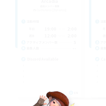
Arcadia
追加メンバー募集
Cuchulainn [Dynamis]
活動時間
活
19:00
2:00
平日
平
12:00
2:00
週末
週
5
アクティブメンバー数
ア
--
募集人数
募
Discord Available
Ca
EN
募集期間: 2026/08/31 まで