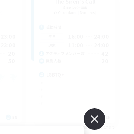
The Siren's Call
追加メンバー募集
s]
Cuchulainn [Dynamis]
活動時間
23:00
16:00
24:00
平日
23:00
11:00
24:00
週末
20
42
アクティブメンバー数
50
20
募集人数
LGBTQ+
EN
EN
26/08/31 まで
募集期間: 2026/08/27 まで