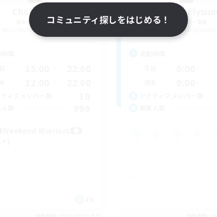
Chocobros
Project Elysiu
コミュニティ探しをはじめる！
追加メンバー募集
追加メンバー募集
Cuchulainn [Dynamis]
Cuchulainn [Dynami
動時間
活動時間
15:00
22:00
0:00
日
平日
12:00
22:00
0:00
末
週末
10
クティブメンバー数
アクティブメンバー数
999
集人数
募集人数
Weekend Warriors
1+)
EN
募集期間: 2026/08/21 まで
募集期間: 20