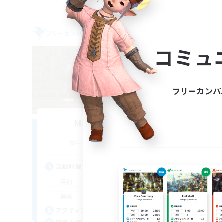
フリーカンパニー
フリー
コミュ
フリーカンパ
Moonlighters
追加メンバー募集
Cuchulainn [Dynamis]
活
活動時間
平
12:00
24:00
平日
週
12:00
24:00
週末
募
20
アクティブメンバー数