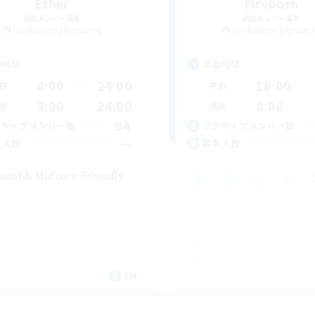
Ether
Fireborn
追加メンバー募集
追加メンバー募集
Cuchulainn [Dynamis]
Cuchulainn [Dynami
動時間
活動時間
8:00
24:00
16:00
日
平日
8:00
24:00
8:00
末
週末
94
クティブメンバー数
アクティブメンバー数
--
集人数
募集人数
sual & Midcore Friendly
EN
募集期間: 2026/08/31 まで
募集期間: 20