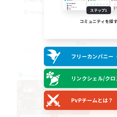
150
募集人数
18
ステップ1
Having Fun
コミュニティを探
EN
募集期間: 2026/08/25 まで
フリーカンパニー（F
フリーカンパニー
フリー
リンクシェル/クロ
PvPチームとは？