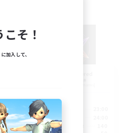
フリーカンパニー
うこそ！
ィに加入して、
se
The Sundered
追加メンバー募集
s]
Cuchulainn [Dynamis]
活動時間
24:00
12:00
23:00
平日
23:00
10:00
24:00
週末
15
140
アクティブメンバー数