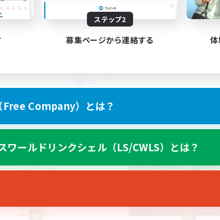
募集人数
+
ステップ2
LGBT+ Community
す
募集ページから連絡する
体
EN
募集期間: 2026/08/25 まで
募集期間: 20
ree Company）とは？
カンパニー
フリーカンパニー
スワールドリンクシェル（LS/CWLS）とは？