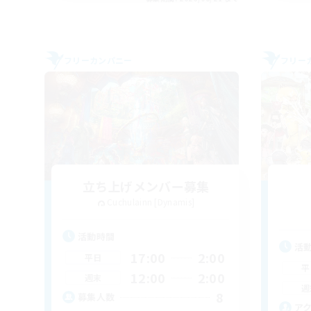
フリーカンパニー
フリー
立ち上げメンバー募集
Cuchulainn [Dynamis]
活動時間
活
17:00
2:00
平日
平
12:00
2:00
週末
週
8
募集人数
ア