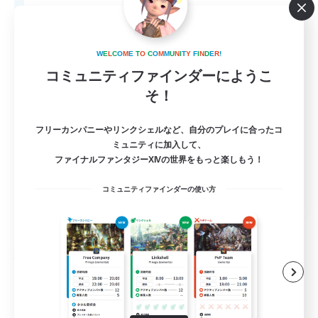
20
募集人数
LGBTQ+
W
E
L
C
O
M
E
T
O
C
O
M
M
U
N
I
T
Y
F
I
N
D
E
R
!
コミュニティファインダーにようこ
そ！
フリーカンパニーやリンクシェルなど、自分のプレイに合ったコ
ミュニティに加入して、
ファイナルファンタジーXIVの世界をもっと楽しもう！
EN
コミュニティファインダーの使い方
詳細を見る
募集期間: 2026/08/27 まで
フリーカンパニー