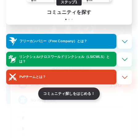
ステップ1
コミュニティを探す
フリーカンパニー（Free Company）とは？
Moonlighters
リンクシェル/クロスワールドリンクシェル（LS/CWLS）と
は？
追加メンバー募集
Cuchulainn [Dynamis]
PvPチームとは？
150
募集人数
コミュニティ探しをはじめる！
Having Fun