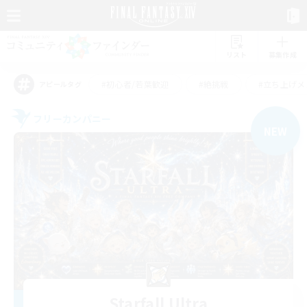
リスト
募集作成
#初心者/若葉歓迎
#絶挑戦
#立ち上げメ
アピールタグ
フリーカンパニー
NEW
Starfall Ultra