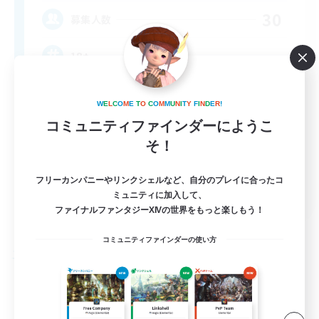
30
募集人数
18+
W
E
L
C
O
M
E
T
O
C
O
M
M
U
N
I
T
Y
F
I
N
D
E
R
!
コミュニティファインダーにようこ
そ！
フリーカンパニーやリンクシェルなど、自分のプレイに合ったコ
EN
ミュニティに加入して、
ファイナルファンタジーXIVの世界をもっと楽しもう！
詳細を見る
募集期間: 2026/08/25 まで
コミュニティファインダーの使い方
フリーカンパニー