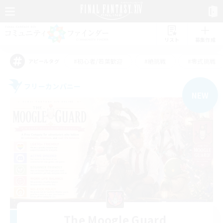
リスト
募集作成
#初心者/若葉歓迎
#絶挑戦
#零式挑戦
アピールタグ
フリーカンパニー
NEW
The Moogle Guard