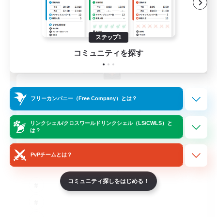
ステップ1
コミュニティを探す
Kurohana House
フリーカンパニー（Free Company）とは？
追加メンバー募集
Cuchulainn [Dynamis]
リンクシェル/クロスワールドリンクシェル（LS/CWLS）と
15
募集人数
は？
PvPチームとは？
LGBT+ Community
コミュニティ探しをはじめる！