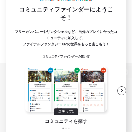
W
E
L
C
O
M
E
T
O
C
O
M
M
U
N
I
T
Y
F
I
N
D
E
R
!
コミュニティファインダーにようこ
そ！
フリーカンパニーやリンクシェルなど、自分のプレイに合ったコ
ミュニティに加入して、
ファイナルファンタジーXIVの世界をもっと楽しもう！
コミュニティファインダーの使い方
パソコン版へ
関連商品
e-STOREで購入
ステップ1
ゲームダウンロード
コミュニティを探す