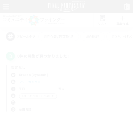
リスト
募集作成
#初心者/若葉歓迎
#絶挑戦
#立ち上げメ
アピールタグ
0件の募集が見つかりました！
指定なし
Kraken (Dynamis)
フリーカンパニー
平日
週末
＃まったりゆっくり楽しむ
使用言語