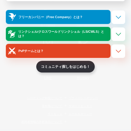
Official Information
フリーカンパニー（Free Company）とは？
/
X
News
YouTube
リンクシェル/クロスワールドリンクシェル（LS/CWLS）と
は？
PvPチームとは？
Instagram
Twitch
コミュニティ探しをはじめる！
LINE
Bluesky
レーティング制度について
プライバシーポリシー
著作権について
サポートセンター
ライセンス
ルール＆ポリシー
利用者情報の外部送信について