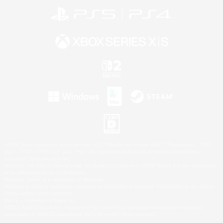
©2026 Sony Interactive Entertainment LLC."PlayStation Family Mark", "PlayStation", "PS5
logo", "PS5", "PS4 logo" and "PS4" are registered trademarks or trademarks of Sony
Interactive Entertainment Inc.
Microsoft, the XBOX Sphere mark, the Series X|S logo and XBOX Series X|S are trademarks
of the Microsoft group of companies.
Nintendo Switch is a trademark of Nintendo.
Windows is either a registered trademark or trademark of Microsoft Corporation in the United
States and/or other countries.
Mac is a trademark of Apple Inc.
©2026 Valve Corporation. Steam and the Steam logo are trademarks and/or registered
trademarks of Valve Corporation in the U.S. and/or other countries.