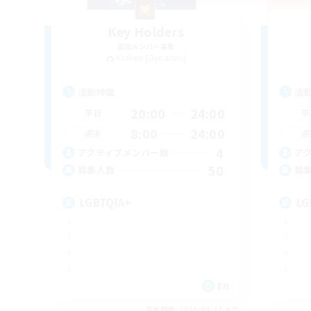
Key Holders
追加メンバー募集
Kraken [Dynamis]
活動時間
活
20:00
24:00
平日
平
8:00
24:00
週末
週
4
アクティブメンバー数
ア
50
募集人数
募
LGBTQIA+
LG
EN
募集期間: 2026/08/27 まで