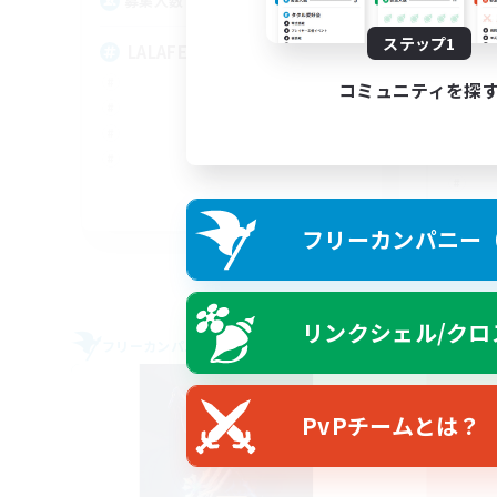
120
募集人数
募
ステップ1
LALAFELLS!
コミュニティを探
EN
フリーカンパニー（F
募集期間: 2026/08/30 まで
リンクシェル/クロ
フリーカンパニー
フリー
PvPチームとは？