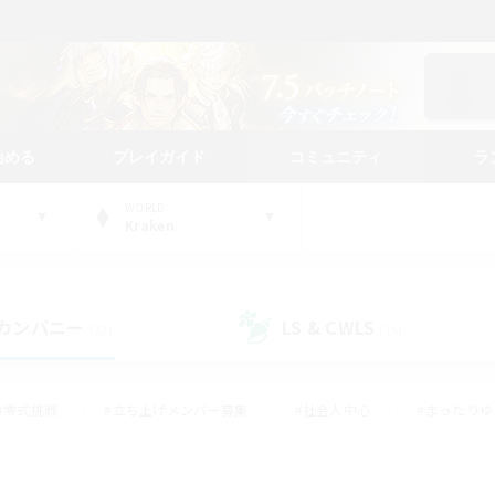
始める
プレイガイド
コミュニティ
ラ
WORLD
Kraken
カンパニー
LS & CWLS
(22)
(16)
#零式挑戦
#立ち上げメンバー募集
#社会人中心
#まったり
#体験歓迎
#クラフター中心
#ギャザラー中心
#ロー
ング
#演奏
#ミラプリ（ミラージュプリズム）
#クリア目指