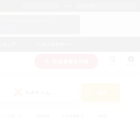
日本語
マイキャラクター情報をチェック！
ログイン
ンキング
ヘルプ＆サポート
新規募集を作成
リスト
ガイド
PvPチーム
検索
(0)
ゆっくり楽しむ
#極挑戦
#復帰者歓迎
#雑談
ルプレイ
#トレジャーハント
#レベリング
して頑張る
#プレイヤー主催イベント