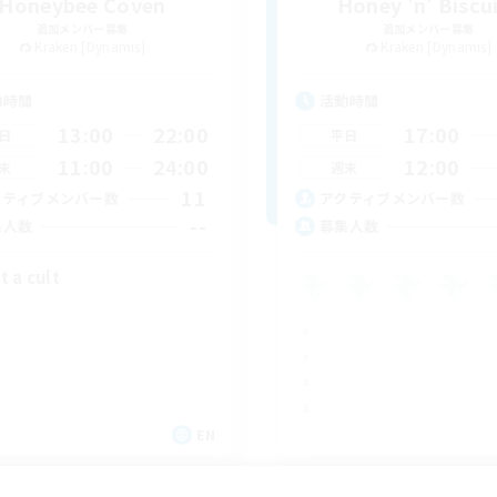
Honeybee Coven
Honey 'n' Biscu
追加メンバー募集
追加メンバー募集
Kraken [Dynamis]
Kraken [Dynamis]
動時間
活動時間
13:00
22:00
17:00
日
平日
11:00
24:00
12:00
末
週末
11
クティブメンバー数
アクティブメンバー数
--
集人数
募集人数
t a cult
EN
募集期間: 2026/09/01 まで
募集期間: 20