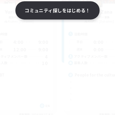
コミュニティ探しをはじめる！
Yuri Alliance
Birnin Zana
追加メンバー募集
追加メンバー募集
Kraken [Dynamis]
Kraken [Dynamis]
動時間
活動時間
4:00
9:00
0:00
日
平日
12:00
9:00
0:00
末
週末
4
クティブメンバー数
アクティブメンバー数
10
集人数
募集人数
BT
People for the cultu
EN
募集期間: 2026/08/27 まで
募集期間: 20