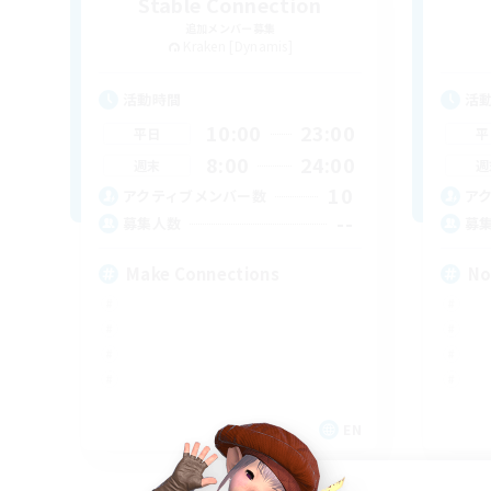
Stable Connection
追加メンバー募集
Kraken [Dynamis]
活動時間
活
10:00
23:00
平日
平
8:00
24:00
週末
週
10
アクティブメンバー数
ア
--
募集人数
募
Make Connections
No
EN
募集期間: 2026/09/02 まで