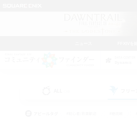
ニュース
FFXIVを
DATA CENTER
Dynamis
ALL
フリー
(38)
アピールタグ
#初心者/若葉歓迎
#絶挑戦
#モブハント
#学生中心
#なんでも楽しむ
#スクリーンショット撮影
#ハウジ