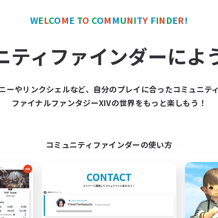
W
E
L
C
O
M
E
T
O
C
O
M
M
U
N
I
T
Y
F
I
N
D
E
R
!
カンパニー
フリーカンパニー
NEW
ニティファインダーによ
ニーやリンクシェルなど、自分のプレイに合ったコミュニテ
ファイナルファンタジーXIVの世界をもっと楽しもう！
Ashes of Emotion
Wolves of Hellfi
追加メンバー募集
追加メンバー募集
Kraken [Dynamis]
Kraken [Dynamis]
コミュニティファインダーの使い方
動時間
活動時間
7:00
20:00
1:00
日
平日
8:00
20:00
1:00
末
週末
10
クティブメンバー数
アクティブメンバー数