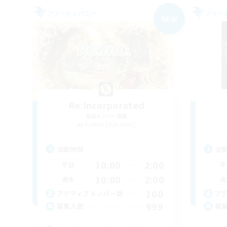
フリーカンパニー
フリー
NEW
Re:Incorporated
追加メンバー募集
Kraken [Dynamis]
活動時間
活
10:00
2:00
平日
平
10:00
2:00
週末
週
100
アクティブメンバー数
ア
999
募集人数
募