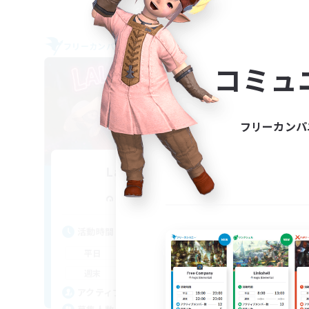
フリーカンパニー
フリー
NEW
コミュ
フリーカンパ
Lalapalooza
追加メンバー募集
Kraken [Dynamis]
活動時間
活
0:00
23:00
平日
平
0:00
23:00
週末
週
100
アクティブメンバー数
ア