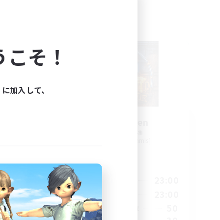
フリーカンパニー
うこそ！
ィに加入して、
re
7th Heaven
追加メンバー募集
Kraken [Dynamis]
活動時間
24:00
0:00
23:00
平日
24:00
0:00
23:00
週末
54
50
アクティブメンバー数