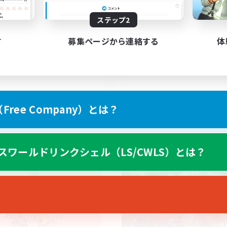
200
集人数
募集人数
ステップ2
friendly-wolves
す
募集ページから連絡する
体
EN
JA / EN
ree Company）とは？
募集期間: 2026/08/29 まで
募集期間: 20
スワールドリンクシェル（LS/CWLS）とは？
カンパニー
フリーカンパニー