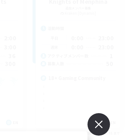
its
Knights of Menphina
追加メンバー募集
Kraken [Dynamis]
活動時間
2:00
0:00
23:00
平日
3:00
0:00
23:00
週末
36
1
アクティブメンバー数
300
50
募集人数
18+ Gaming Community
EN
EN
26/09/01 まで
募集期間: 2026/09/01 まで