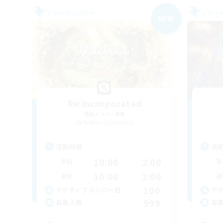
フリーカンパニー
フリー
NEW
Re:Incorporated
追加メンバー募集
Kraken [Dynamis]
活動時間
活
10:00
2:00
平日
平
10:00
2:00
週末
週
100
アクティブメンバー数
ア
999
募集人数
募