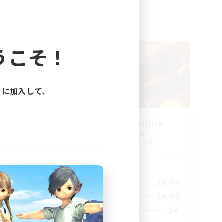
フリーカンパニー
うこそ！
ィに加入して、
on
Wolves of Hellfire
追加メンバー募集
Kraken [Dynamis]
活動時間
20:00
1:00
24:00
平日
20:00
1:00
24:00
週末
10
54
アクティブメンバー数