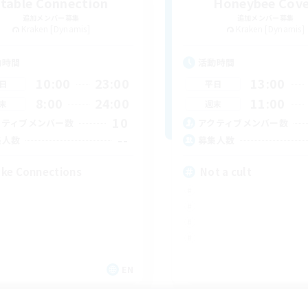
Stable Connection
Honeybee Cov
追加メンバー募集
追加メンバー募集
Kraken [Dynamis]
Kraken [Dynamis]
動時間
活動時間
10:00
23:00
13:00
日
平日
8:00
24:00
11:00
末
週末
10
クティブメンバー数
アクティブメンバー数
--
集人数
募集人数
ke Connections
Not a cult
EN
募集期間: 2026/09/02 まで
募集期間: 20