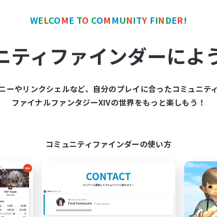
W
E
L
C
O
M
E
T
O
C
O
M
M
U
N
I
T
Y
F
I
N
D
E
R
!
カンパニー
フリーカンパニー
NEW
ニティファインダーによ
ニーやリンクシェルなど、自分のプレイに合ったコミュニテ
ファイナルファンタジーXIVの世界をもっと楽しもう！
Lalapalooza
Ashes of Emoti
追加メンバー募集
追加メンバー募集
Kraken [Dynamis]
Kraken [Dynamis]
コミュニティファインダーの使い方
動時間
活動時間
0:00
23:00
7:00
日
平日
0:00
23:00
8:00
末
週末
100
クティブメンバー数
アクティブメンバー数