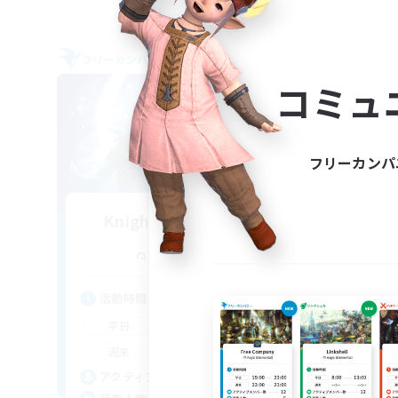
フリーカンパニー
フリー
コミュ
フリーカンパ
Knights of Menphina
追加メンバー募集
Kraken [Dynamis]
活動時間
活
0:00
23:00
平日
平
0:00
23:00
週末
週
1
アクティブメンバー数
ア