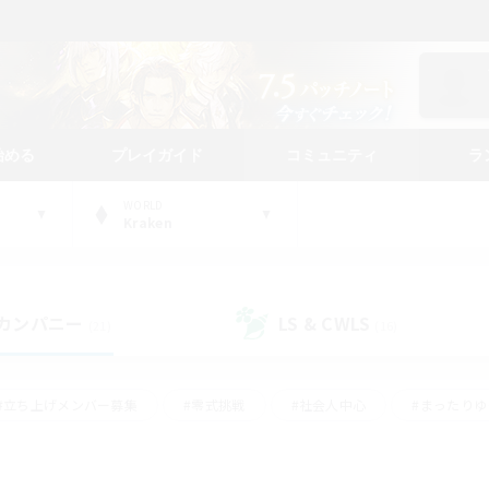
始める
プレイガイド
コミュニティ
ラ
WORLD
Kraken
カンパニー
LS & CWLS
(21)
(16)
#立ち上げメンバー募集
#零式挑戦
#社会人中心
#まったり
体験歓迎
#クラフター中心
#ロールプレイ
#ギャザラー中心
ージュプリズム）
#スクリーンショット撮影
#クリア目指して頑張る