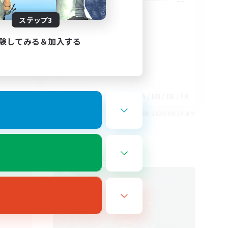
200
--
募集人数
ステップ3
friendly-wolves
験してみる＆加入する
EN
JA / EN / DE / FR
26/08/29 まで
募集期間: 2026/08/29 まで
フリーカンパニー