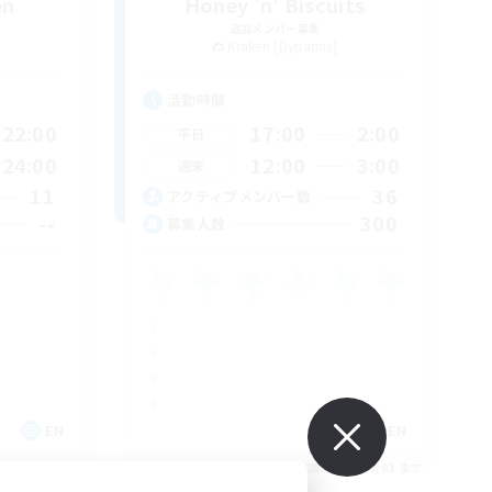
en
Honey 'n' Biscuits
追加メンバー募集
Kraken [Dynamis]
活動時間
22:00
17:00
2:00
平日
24:00
12:00
3:00
週末
11
36
アクティブメンバー数
--
300
募集人数
EN
EN
26/09/01 まで
募集期間: 2026/09/01 まで