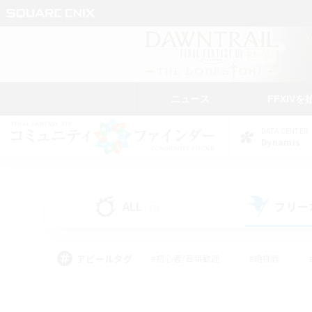
ニュース
FFXIVを
DATA CENTER
Dynamis
ALL
フリー
(37)
アピールタグ
#初心者/若葉歓迎
#絶挑戦
#学生中心
#なんでも楽しむ
#モブハント
#
#演奏
#ミラプリ（ミラ