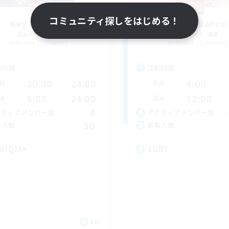
コミュニティ探しをはじめる！
Key Holders
Yuri Alliance
追加メンバー募集
追加メンバー募集
Kraken [Dynamis]
Kraken [Dynamis]
動時間
活動時間
20:00
24:00
4:00
日
平日
8:00
24:00
12:00
末
週末
4
クティブメンバー数
アクティブメンバー数
50
集人数
募集人数
BTQIA+
LGBT
EN