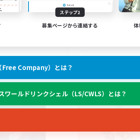
120
集人数
募集人数
ステップ2
LAFELLS!
す
募集ページから連絡する
体
EN
ree Company）とは？
募集期間: 2026/08/30 まで
募集期間: 20
スワールドリンクシェル（LS/CWLS）とは？
カンパニー
フリーカンパニー