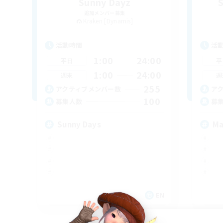
Sunny Dayz
追加メンバー募集
Kraken [Dynamis]
活動時間
活
1:00
24:00
平日
平
1:00
24:00
週末
週
255
アクティブメンバー数
ア
100
募集人数
募
Sunny Days
Ma
EN
募集期間: 2026/09/03 まで