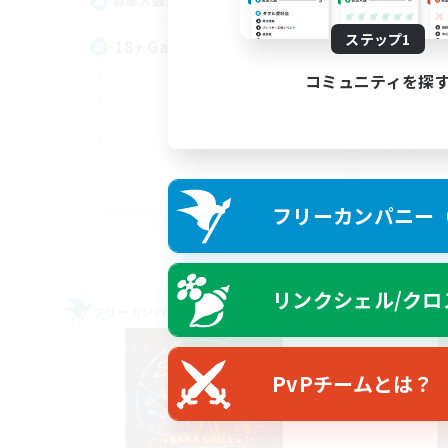
50
募集人数
募
ステップ1
18+ Gaming Community
LA
コミュニティを探
EN
フリーカンパニー（F
募集期間: 2026/09/01 まで
リンクシェル/クロ
フリーカンパニー
フリー
PvPチームとは？