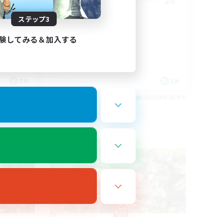
69
20
募集人数
ステップ3
Family
験してみる＆加入する
EN
EN
26/08/27 まで
募集期間: 2026/08/26 まで
フリーカンパニー