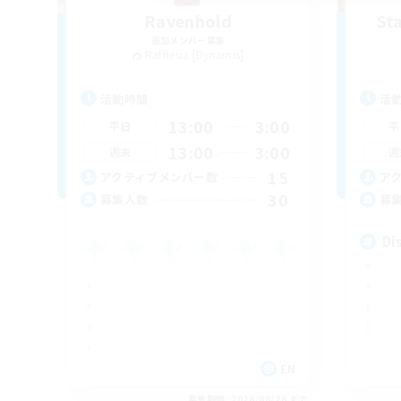
Ravenhold
St
追加メンバー募集
Rafflesia [Dynamis]
活動時間
活
13:00
3:00
平日
平
13:00
3:00
週末
週
15
アクティブメンバー数
ア
30
募集人数
募
Di
EN
募集期間: 2026/08/26 まで