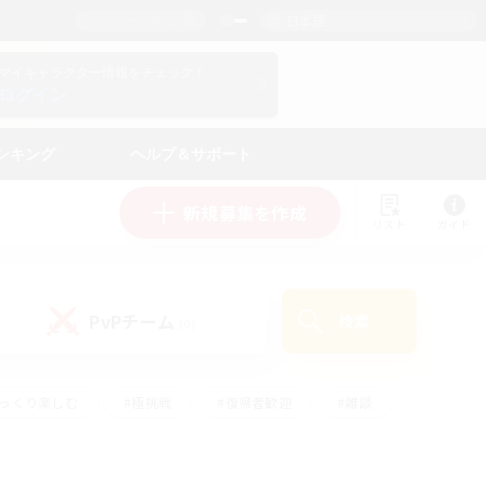
日本語
マイキャラクター情報をチェック！
ログイン
ンキング
ヘルプ＆サポート
新規募集を作成
リスト
ガイド
PvPチーム
検索
(0)
ゆっくり楽しむ
#極挑戦
#復帰者歓迎
#雑談
ルプレイ
#トレジャーハント
#レベリング
して頑張る
#プレイヤー主催イベント