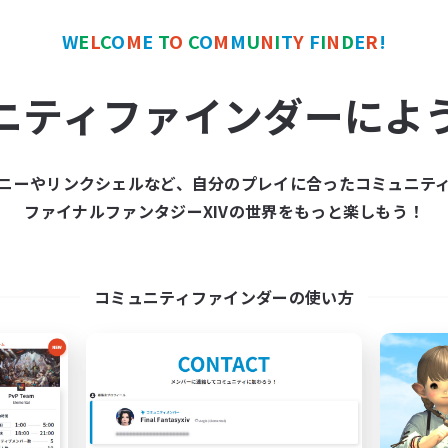
W
E
L
C
O
M
E
T
O
C
O
M
M
U
N
I
T
Y
F
I
N
D
E
R
!
カンパニー
フリーカンパニー
NEW
ニティファインダーによ
ニーやリンクシェルなど、自分のプレイに合ったコミュニテ
ファイナルファンタジーXIVの世界をもっと楽しもう！
Daydream
Dance After De
追加メンバー募集
追加メンバー募集
Rafflesia [Dynamis]
Rafflesia [Dynamis
コミュニティファインダーの使い方
動時間
活動時間
0:00
23:00
1:00
日
平日
0:00
23:00
1:00
末
週末
4
クティブメンバー数
アクティブメンバー数