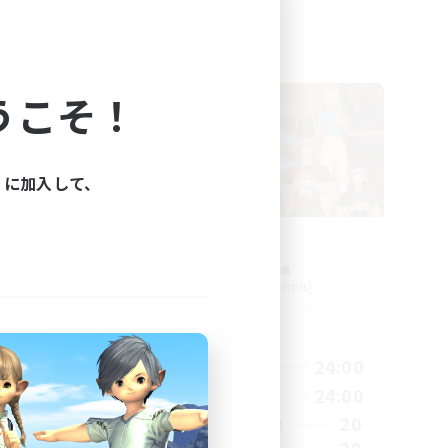
フリーカンパニー
うこそ！
ィに加入して、
ath
Arise
追加メンバー募集
]
Rafflesia [Dynamis]
活動時間
24:00
9:00
24:00
平日
23:00
9:00
24:00
週末
150
20
アクティブメンバー数