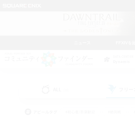
ニュース
FFXIVを
DATA CENTER
Dynamis
ALL
フリー
(38)
アピールタグ
#初心者/若葉歓迎
#絶挑戦
#モブハント
#学生中心
#なんでも楽しむ
#スクリーンショット撮影
#ハウジ