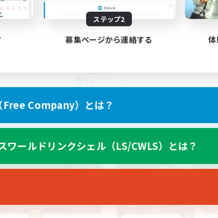
100
集人数
募集人数
ステップ2
iendly Community
Raiding
す
募集ページから連絡する
体
EN
募集期間: 2026/08/31 まで
募集期間: 20
ree Company）とは？
カンパニー
フリーカンパニー
スワールドリンクシェル（LS/CWLS）とは？