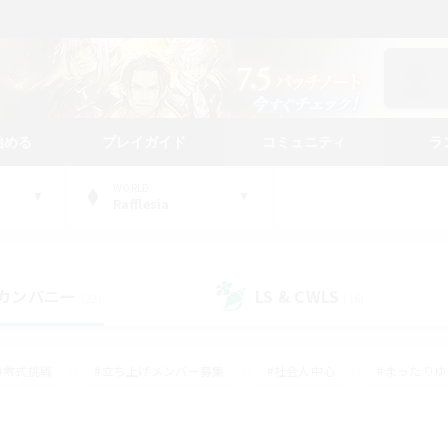
始める
プレイガイド
コミュニティ
ラ
WORLD
Rafflesia
カンパニー
LS & CWLS
(22)
(16)
#零式挑戦
#立ち上げメンバー募集
#社会人中心
#まったり
#体験歓迎
#クラフター中心
#ギャザラー中心
#ロー
ング
#演奏
#ミラプリ（ミラージュプリズム）
#クリア目指