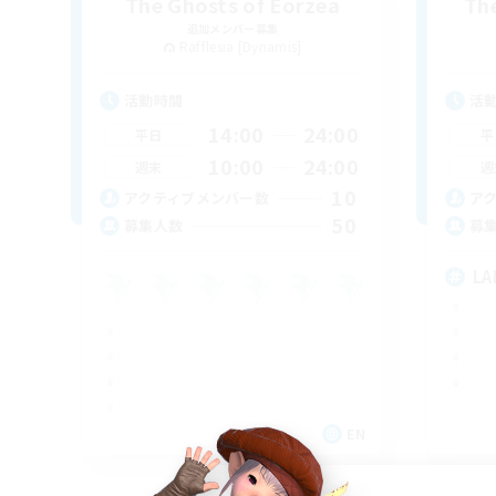
The Ghosts of Eorzea
Th
追加メンバー募集
Rafflesia [Dynamis]
活動時間
活
14:00
24:00
平日
平
10:00
24:00
週末
週
10
アクティブメンバー数
ア
50
募集人数
募
LA
EN
募集期間: 2026/09/04 まで