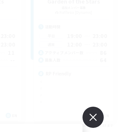
ts
Garden of the Stars
追加メンバー募集
]
Rafflesia [Dynamis]
活動時間
23:00
19:00
23:00
平日
23:00
12:00
23:00
週末
11
86
アクティブメンバー数
--
64
募集人数
RP Friendly
EN
EN
26/09/03 まで
募集期間: 2026/09/03 まで