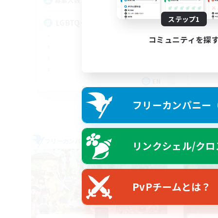
--
募集人数
募
ステップ1
LGBTQ+ Friendly
Fr
コミュニティを探
EN
募集期間: 2026/09/01 まで
フリーカンパニー（F
フリーカンパニー
フリー
リンクシェル/クロ
PvPチームとは？