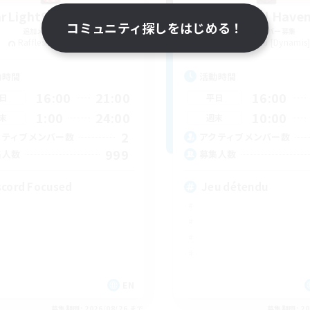
arLightSabotenders
Umbral Have
コミュニティ探しをはじめる！
追加メンバー募集
追加メンバー募集
Rafflesia [Dynamis]
Rafflesia [Dynamis
動時間
活動時間
16:00
21:00
16:00
日
平日
1:00
24:00
10:00
末
週末
2
クティブメンバー数
アクティブメンバー数
999
集人数
募集人数
scord Focused
Jeu détendu
EN
募集期間: 2026/08/26 まで
募集期間: 20