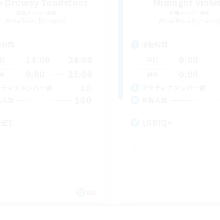
e Drowsy Toadstool
Midnight Viole
追加メンバー募集
追加メンバー募集
Rafflesia [Dynamis]
Rafflesia [Dynamis
動時間
活動時間
14:00
24:00
0:00
日
平日
0:00
23:00
0:00
末
週末
10
クティブメンバー数
アクティブメンバー数
100
集人数
募集人数
HEE
LGBTQ+
EN
募集期間: 2026/09/04 まで
募集期間: 20