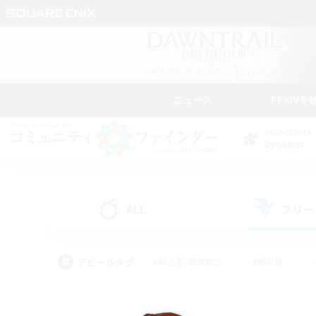
ニュース
FFXIVを
DATA CENTER
Dynamis
ALL
フリー
(1)
アピールタグ
#初心者/若葉歓迎
#絶挑戦
#なんでも楽しむ
#学生中心
#モブハント
#レベリング
#クリア目指し