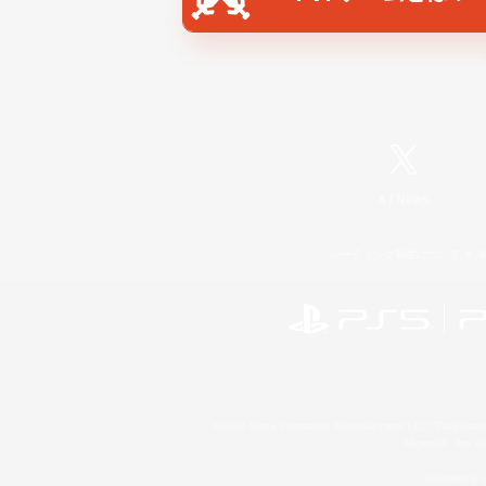
X
/
News
レーティング制度について
©2026 Sony Interactive Entertainment LLC."PlayStation
Microsoft, the 
Windows is e