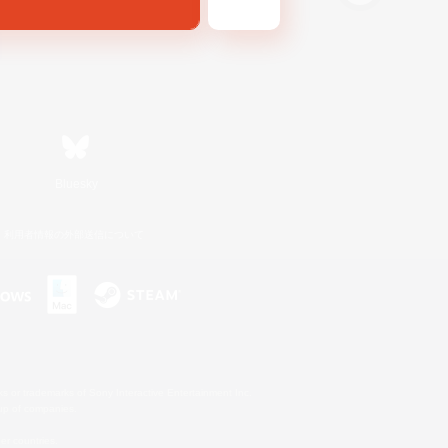
Bluesky
利用者情報の外部送信について
s or trademarks of Sony Interactive Entertainment Inc.
up of companies.
er countries.