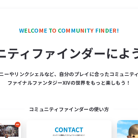
＃トレジャーハント
使用
W
E
L
C
O
M
E
T
O
C
O
M
M
U
N
I
T
Y
F
I
N
D
E
R
!
ニティファインダーによ
ニーやリンクシェルなど、自分のプレイに合ったコミュニテ
ファイナルファンタジーXIVの世界をもっと楽しもう！
募集数 0件
集が見つかりませんでし
コミュニティファインダーの使い方
条件を変えて検索してみるでっす！