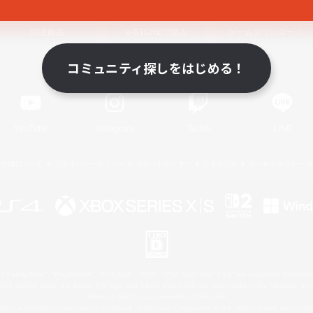
関連商品
e-STOREで購入
ゲームダウンロード
コミュニティ探しをはじめる！
Official Information
YouTube
Instagram
Twitch
LINE
著作権について
プライバシーポリシー
サポートセンター
ライセンス
ルール＆ポリシー
 Family Mark", "PlayStation", "PS5 logo", "PS5", "PS4 logo" and "PS4" are registered trademark
XBOX Sphere mark, the Series X|S logo and XBOX Series X|S are trademarks of the Microsoft gro
Nintendo Switch is a trademark of Nintendo.
ither a registered trademark or trademark of Microsoft Corporation in the United States and/or oth