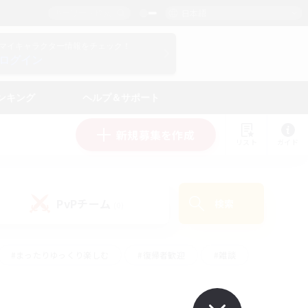
日本語
マイキャラクター情報をチェック！
ログイン
ンキング
ヘルプ＆サポート
新規募集を作成
リスト
ガイド
PvPチーム
検索
(0)
#まったりゆっくり楽しむ
#復帰者歓迎
#雑談
心
#演奏
#トレジャーハント
#ハウジング
）
#プレイヤー主催イベント