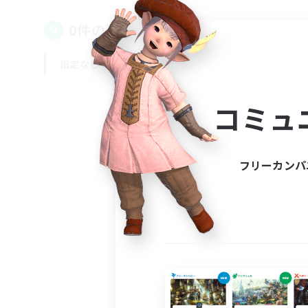
0件の募集が見つかりました！
指定なし
平日
週末
コミュ
フリーカンパ
募