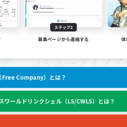
ステップ2
す
募集ページから連絡する
体
ree Company）とは？
スワールドリンクシェル（LS/CWLS）とは？
スマートフォン版へ