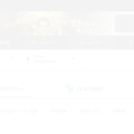
始める
プレイガイド
コミュニティ
ラ
WORLD
Cuchulainn
カンパニー
LS & CWLS
(0)
(1)
#立ち上げメンバー募集
#零式挑戦
#社会人中心
#極挑戦
#体験歓迎
#ロールプレイ
#ギャザラー中心
#クラフター中
て頑張る
#スクリーンショット撮影
#ミラプリ（ミラージュプリズム