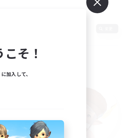
言語
変更
うこそ！
ィに加入して、
た。