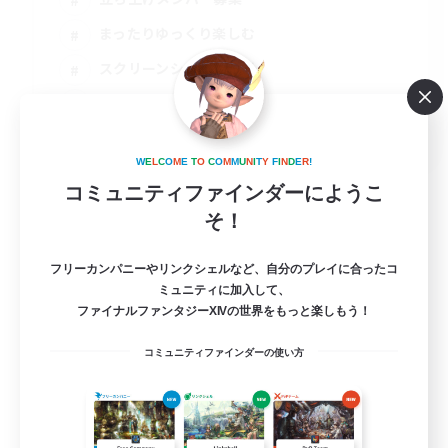
まったりゆっくり楽しむ
スクリーンショット撮影
雑談
JA
W
E
L
C
O
M
E
T
O
C
O
M
M
U
N
I
T
Y
F
I
N
D
E
R
!
詳細を見る
募集期間: 2026/09/01 まで
コミュニティファインダーにようこ
そ！
フリーカンパニーやリンクシェルなど、自分のプレイに合ったコ
ミュニティに加入して、
ファイナルファンタジーXIVの世界をもっと楽しもう！
コミュニティファインダーの使い方