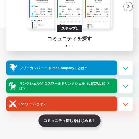
ステップ1
コミュニティを探す
パソコン版へ
フリーカンパニー（Free Company）とは？
関連商品
e-STOREで購入
ゲームダウンロード
リンクシェル/クロスワールドリンクシェル（LS/CWLS）と
は？
Official Information
PvPチームとは？
コミュニティ探しをはじめる！
/
X
News
YouTube