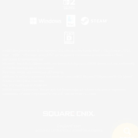
©2026 Sony Interactive Entertainment LLC."PlayStation Family Mark", "PlayStation", "PS5
logo", "PS5", "PS4 logo" and "PS4" are registered trademarks or trademarks of Sony
Interactive Entertainment Inc.
Microsoft, the XBOX Sphere mark, the Series X|S logo and XBOX Series X|S are trademarks
of the Microsoft group of companies.
Nintendo Switch is a trademark of Nintendo.
Windows is either a registered trademark or trademark of Microsoft Corporation in the United
States and/or other countries.
Mac is a trademark of Apple Inc.
©2026 Valve Corporation. Steam and the Steam logo are trademarks and/or registered
trademarks of Valve Corporation in the U.S. and/or other countries.
© SQUARE ENIX
LOGO ILLUSTRATION:© YOSHITAKA AMANO