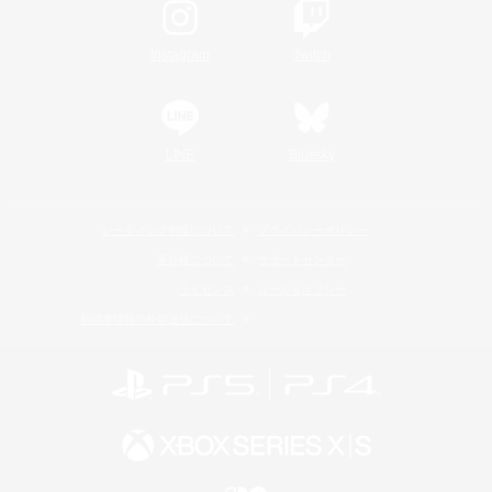
Instagram
Twitch
LINE
Bluesky
レーティング制度について
プライバシーポリシー
著作権について
サポートセンター
ライセンス
ルール＆ポリシー
利用者情報の外部送信について