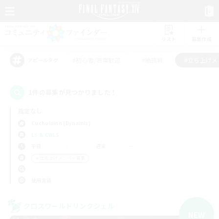
リスト
募集作成
#初心者/若葉歓迎
#絶挑戦
#立ち上げメ
アピールタグ
1件の募集が見つかりました！
指定なし
Cuchulainn (Dynamis)
LS & CWLS
平日
週末
＃立ち上げメンバー募集
使用言語
クロスワールドリンクシェル
NEW