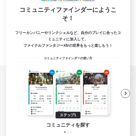
W
E
L
C
O
M
E
T
O
C
O
M
M
U
N
I
T
Y
F
I
N
D
E
R
!
コミュニティファインダーにようこ
そ！
フリーカンパニーやリンクシェルなど、自分のプレイに合ったコ
ミュニティに加入して、
ファイナルファンタジーXIVの世界をもっと楽しもう！
コミュニティファインダーの使い方
パソコン版へ
関連商品
e-STOREで購入
ステップ1
ゲームダウンロード
コミュニティを探す