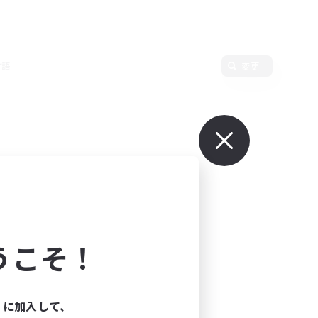
言語
変更
うこそ！
ィに加入して、