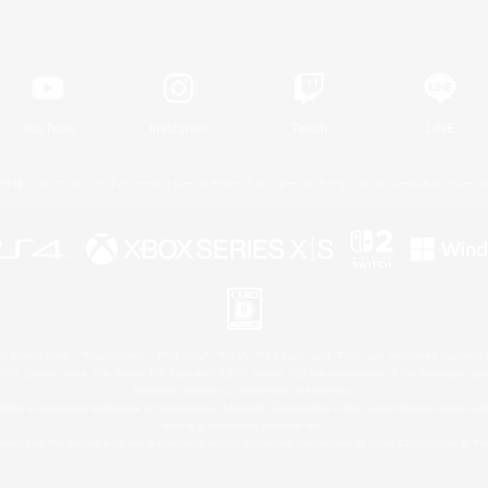
Official Information
YouTube
Instagram
Twitch
LINE
著作権について
プライバシーポリシー
サポートセンター
ライセンス
ルール＆ポリシー
 Family Mark", "PlayStation", "PS5 logo", "PS5", "PS4 logo" and "PS4" are registered trademark
XBOX Sphere mark, the Series X|S logo and XBOX Series X|S are trademarks of the Microsoft gro
Nintendo Switch is a trademark of Nintendo.
ither a registered trademark or trademark of Microsoft Corporation in the United States and/or oth
Mac is a trademark of Apple Inc.
eam and the Steam logo are trademarks and/or registered trademarks of Valve Corporation in the 