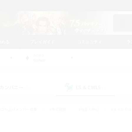
始める
プレイガイド
コミュニティ
ラ
WORLD
Golem
カンパニー
LS & CWLS
(0)
(1)
#立ち上げメンバー募集
#零式挑戦
#社会人中心
#まったり
体験歓迎
#クラフター中心
#ロールプレイ
#ギャザラー中心
ージュプリズム）
#スクリーンショット撮影
#クリア目指して頑張る