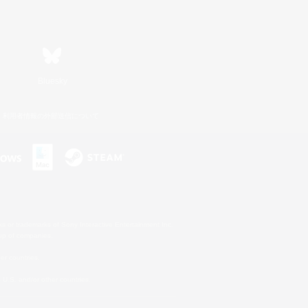
Bluesky
利用者情報の外部送信について
s or trademarks of Sony Interactive Entertainment Inc.
up of companies.
er countries.
U.S. and/or other countries.