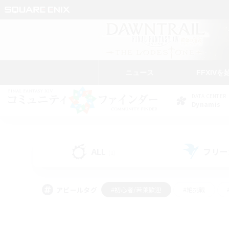
ニュース
FFXIVを
DATA CENTER
Dynamis
ALL
フリー
(1)
アピールタグ
#初心者/若葉歓迎
#絶挑戦
#学生中心
#なんでも楽しむ
#モブハント
#
#演奏
#ミラプリ（ミラ