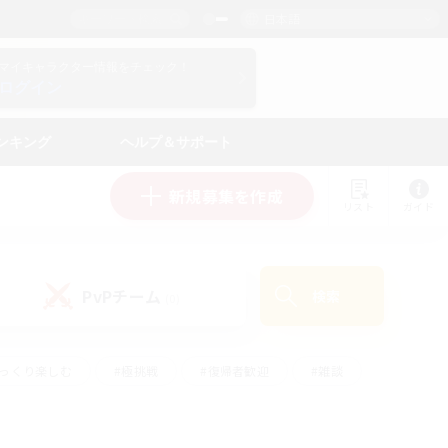
日本語
マイキャラクター情報をチェック！
ログイン
ンキング
ヘルプ＆サポート
新規募集を作成
リスト
ガイド
PvPチーム
検索
(0)
ゆっくり楽しむ
#極挑戦
#復帰者歓迎
#雑談
#ハウジング
#トレジャーハント
#レベリング
#プレイヤー主催イベント