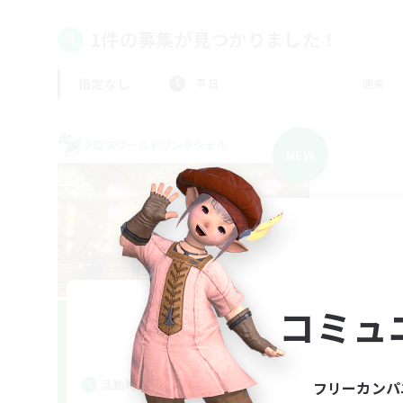
1件の募集が見つかりました！
指定なし
平日
週末
クロスワールドリンクシェル
NEW
Swiftcast
コミュ
追加メンバー募集
Dynamis
活動時間
フリーカンパ