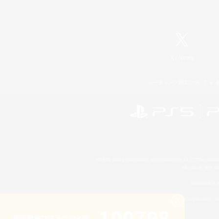
X
/
News
レーティング制度について
©2026 Sony Interactive Entertainment LLC."PlayStation
Microsoft, the 
Windows is e
©2026 Valve Corporation. St
100798
累計募集コミュニティ数