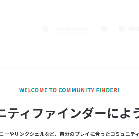
＃初心者/若葉歓迎
使用
W
E
L
C
O
M
E
T
O
C
O
M
M
U
N
I
T
Y
F
I
N
D
E
R
!
ニティファインダーによ
ニーやリンクシェルなど、自分のプレイに合ったコミュニテ