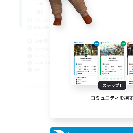
--:--
--:--
平日
12:00
23:00
週末
10
アクティブメンバー数
30
募集人数
日本語
なんでも楽しむ
トレジャーハント
初心者/若葉歓迎
雑談
JA
ステップ1
募集期間: 2026/09/06 まで
コミュニティを探