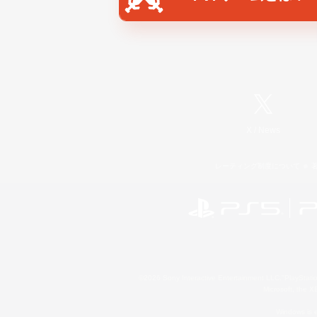
X
/
News
レーティング制度について
©2026 Sony Interactive Entertainment LLC."PlayStation
Microsoft, the 
Windows is e