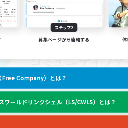
ステップ2
す
募集ページから連絡する
体
ree Company）とは？
スワールドリンクシェル（LS/CWLS）とは？
スマートフォン版へ