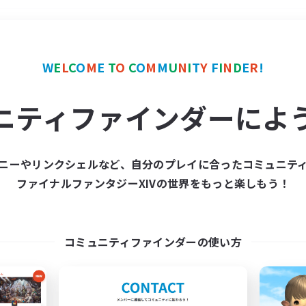
＃ハウジング
使用言語
W
E
L
C
O
M
E
T
O
C
O
M
M
U
N
I
T
Y
F
I
N
D
E
R
!
ニティファインダーによ
ニーやリンクシェルなど、自分のプレイに合ったコミュニテ
ファイナルファンタジーXIVの世界をもっと楽しもう！
募集数 0件
集が見つかりませんでし
コミュニティファインダーの使い方
条件を変えて検索してみるでっす！