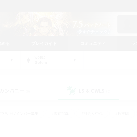
始める
プレイガイド
コミュニティ
ラ
WORLD
Golem
カンパニー
LS & CWLS
(0)
(0)
#立ち上げメンバー募集
#零式挑戦
#社会人中心
#極挑戦
#体験歓迎
#ロールプレイ
#ギャザラー中心
#クラフター中
て頑張る
#スクリーンショット撮影
#ミラプリ（ミラージュプリズム