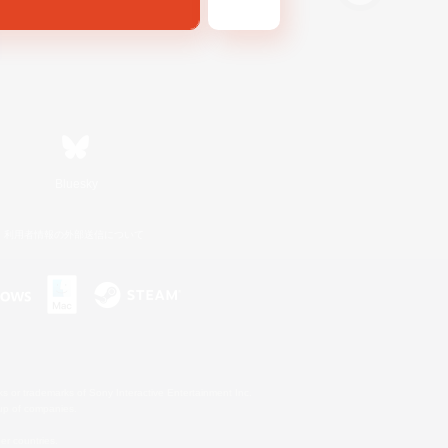
Bluesky
利用者情報の外部送信について
s or trademarks of Sony Interactive Entertainment Inc.
up of companies.
er countries.