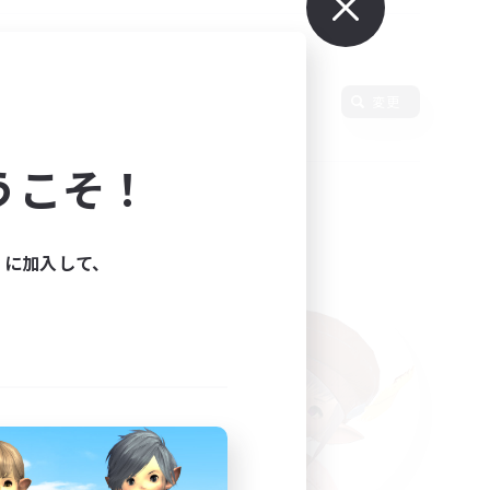
変更
うこそ！
ィに加入して、
た。