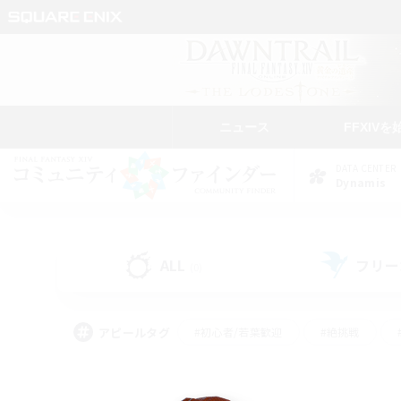
ニュース
FFXIVを
DATA CENTER
Dynamis
ALL
フリー
(0)
アピールタグ
#初心者/若葉歓迎
#絶挑戦
#なんでも楽しむ
#学生中心
#モブハント
#レベリング
#クリア目指し