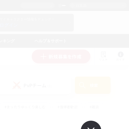
日本語
マイキャラクター情報をチェック！
ログイン
ンキング
ヘルプ＆サポート
新規募集を作成
リスト
ガイド
PvPチーム
検索
(0)
#まったりゆっくり楽しむ
#復帰者歓迎
#雑談
心
#演奏
#トレジャーハント
#ハウジング
）
#プレイヤー主催イベント