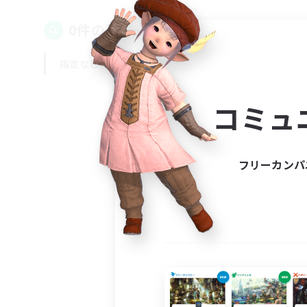
0件の募集が見つかりました！
指定なし
平日
週末
コミュ
フリーカンパ
募