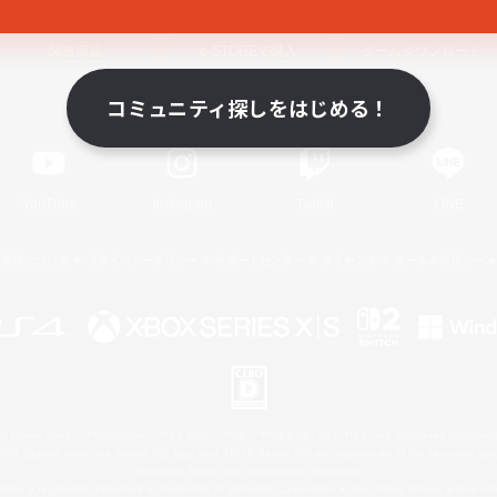
関連商品
e-STOREで購入
ゲームダウンロード
コミュニティ探しをはじめる！
Official Information
YouTube
Instagram
Twitch
LINE
著作権について
プライバシーポリシー
サポートセンター
ライセンス
ルール＆ポリシー
 Family Mark", "PlayStation", "PS5 logo", "PS5", "PS4 logo" and "PS4" are registered trademark
XBOX Sphere mark, the Series X|S logo and XBOX Series X|S are trademarks of the Microsoft gro
Nintendo Switch is a trademark of Nintendo.
ither a registered trademark or trademark of Microsoft Corporation in the United States and/or oth