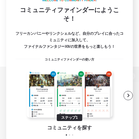
W
E
L
C
O
M
E
T
O
C
O
M
M
U
N
I
T
Y
F
I
N
D
E
R
!
コミュニティファインダーにようこ
そ！
フリーカンパニーやリンクシェルなど、自分のプレイに合ったコ
ミュニティに加入して、
ファイナルファンタジーXIVの世界をもっと楽しもう！
コミュニティファインダーの使い方
パソコン版へ
関連商品
e-STOREで購入
ステップ1
ゲームダウンロード
コミュニティを探す