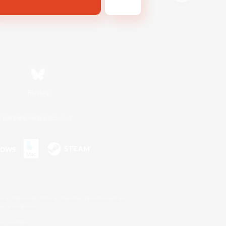
Bluesky
利用者情報の外部送信について
s or trademarks of Sony Interactive Entertainment Inc.
up of companies.
er countries.