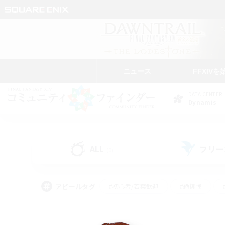
ニュース
FFXIVを
DATA CENTER
Dynamis
ALL
フリー
(0)
アピールタグ
#初心者/若葉歓迎
#絶挑戦
#なんでも楽しむ
#学生中心
#モブハント
#レベリング
#クリア目指し