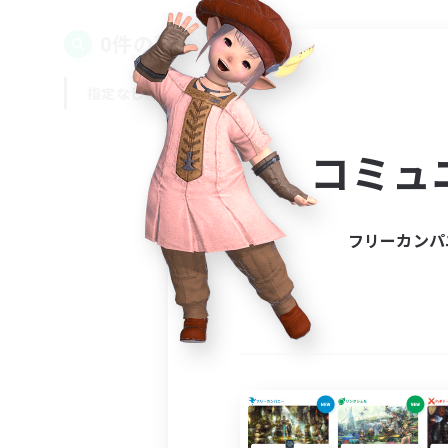
0件の募集が見つかりました！
指定なし
平日
週末
コミュ
フリーカンパ
募