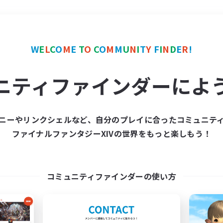
＃極挑戦
使用言語
W
E
L
C
O
M
E
T
O
C
O
M
M
U
N
I
T
Y
F
I
N
D
E
R
!
ニティファインダーによ
ニーやリンクシェルなど、自分のプレイに合ったコミュニテ
ファイナルファンタジーXIVの世界をもっと楽しもう！
募集数 0件
集が見つかりませんでし
コミュニティファインダーの使い方
条件を変えて検索してみるでっす！