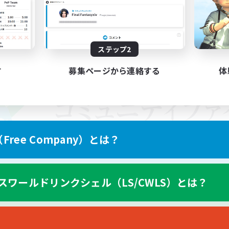
ステップ2
す
募集ページから連絡する
体
ree Company）とは？
スワールドリンクシェル（LS/CWLS）とは？
スマートフォン版へ