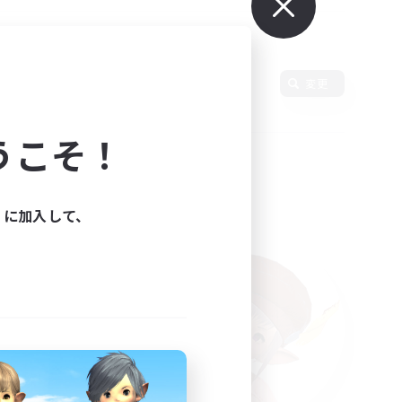
変更
うこそ！
ィに加入して、
た。