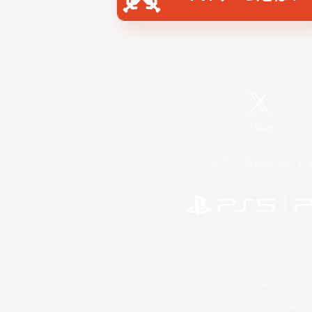
X
/
News
レーティング制度について
©2026 Sony Interactive Entertainment LLC."PlayStation
Microsoft, the 
Windows is e