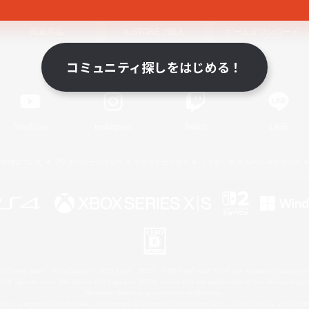
関連商品
e-STOREで購入
ゲームダウンロード
コミュニティ探しをはじめる！
Official Information
YouTube
Instagram
Twitch
LINE
著作権について
プライバシーポリシー
サポートセンター
ライセンス
ルール＆ポリシー
 Family Mark", "PlayStation", "PS5 logo", "PS5", "PS4 logo" and "PS4" are registered trademark
XBOX Sphere mark, the Series X|S logo and XBOX Series X|S are trademarks of the Microsoft gro
Nintendo Switch is a trademark of Nintendo.
ither a registered trademark or trademark of Microsoft Corporation in the United States and/or oth