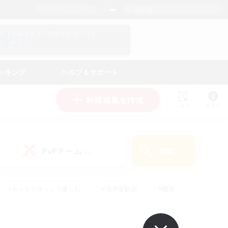
日本語
マイキャラクター情報をチェック！
ログイン
ンキング
ヘルプ＆サポート
新規募集を作成
リスト
ガイド
PvPチーム
検索
(0)
#まったりゆっくり楽しむ
#復帰者歓迎
#雑談
心
#演奏
#トレジャーハント
#ハウジング
）
#プレイヤー主催イベント