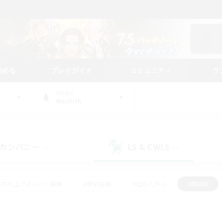
始める
プレイガイド
コミュニティ
ラ
WORLD
Marilith
カンパニー
LS & CWLS
(0)
(0)
#立ち上げメンバー募集
#零式挑戦
#社会人中心
#極挑戦
#体験歓迎
#ロールプレイ
#ギャザラー中心
#クラフター中
て頑張る
#スクリーンショット撮影
#ミラプリ（ミラージュプリズム