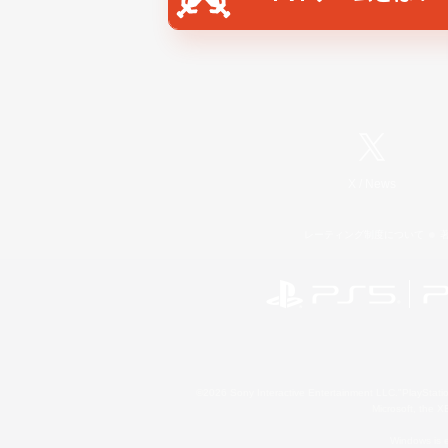
X
/
News
レーティング制度について
©2026 Sony Interactive Entertainment LLC."PlayStation
Microsoft, the 
Windows is e