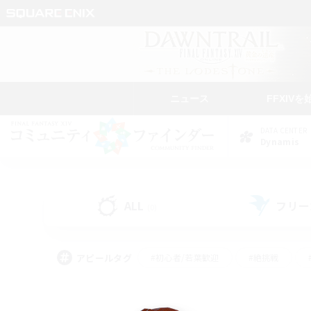
ニュース
FFXIVを
DATA CENTER
Dynamis
ALL
フリー
(0)
アピールタグ
#初心者/若葉歓迎
#絶挑戦
#なんでも楽しむ
#学生中心
#モブハント
#レベリング
#クリア目指し