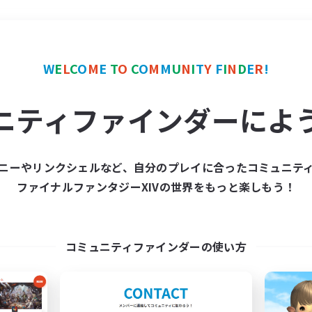
＃学生中心
使用言語
W
E
L
C
O
M
E
T
O
C
O
M
M
U
N
I
T
Y
F
I
N
D
E
R
!
ニティファインダーによ
ニーやリンクシェルなど、自分のプレイに合ったコミュニテ
ファイナルファンタジーXIVの世界をもっと楽しもう！
募集数 0件
集が見つかりませんでし
コミュニティファインダーの使い方
条件を変えて検索してみるでっす！