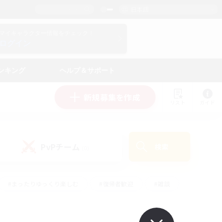
日本語
マイキャラクター情報をチェック！
ログイン
ンキング
ヘルプ＆サポート
新規募集を作成
リスト
ガイド
PvPチーム
検索
(0)
#まったりゆっくり楽しむ
#復帰者歓迎
#雑談
心
#演奏
#トレジャーハント
#ハウジング
）
#プレイヤー主催イベント