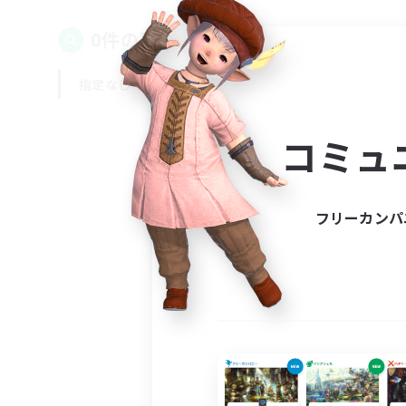
0件の募集が見つかりました！
指定なし
平日
週末
コミュ
フリーカンパ
募