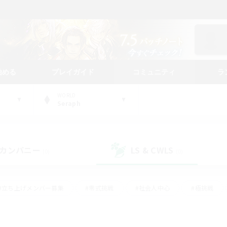
始める
プレイガイド
コミュニティ
ラ
WORLD
Seraph
カンパニー
LS & CWLS
(0)
(0)
#立ち上げメンバー募集
#零式挑戦
#社会人中心
#極挑戦
#体験歓迎
#ロールプレイ
#ギャザラー中心
#クラフター中
て頑張る
#スクリーンショット撮影
#ミラプリ（ミラージュプリズム