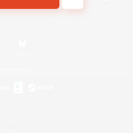
Bluesky
利用者情報の外部送信について
s or trademarks of Sony Interactive Entertainment Inc.
up of companies.
er countries.