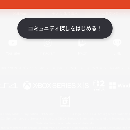
関連商品
e-STOREで購入
ゲームダウンロード
コミュニティ探しをはじめる！
Official Information
YouTube
Instagram
Twitch
LINE
著作権について
プライバシーポリシー
サポートセンター
ライセンス
ルール＆ポリシー
 Family Mark", "PlayStation", "PS5 logo", "PS5", "PS4 logo" and "PS4" are registered trademark
XBOX Sphere mark, the Series X|S logo and XBOX Series X|S are trademarks of the Microsoft gro
Nintendo Switch is a trademark of Nintendo.
ither a registered trademark or trademark of Microsoft Corporation in the United States and/or oth