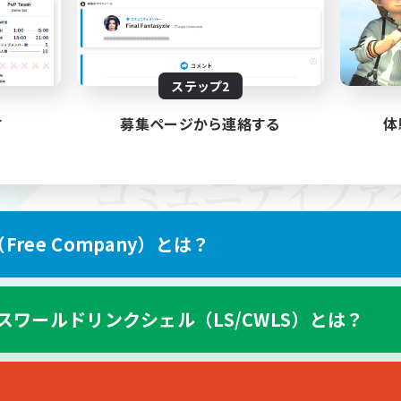
ステップ2
す
募集ページから連絡する
体
ree Company）とは？
スワールドリンクシェル（LS/CWLS）とは？
スマートフォン版へ