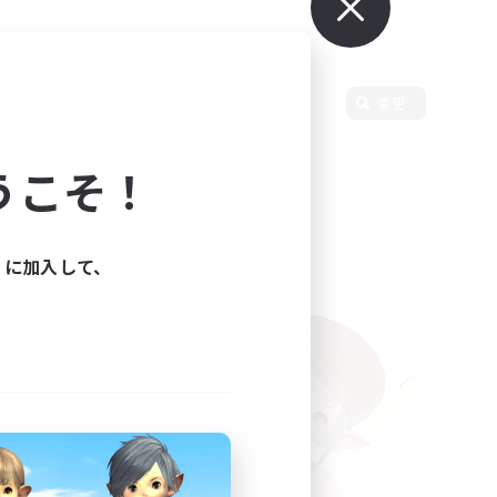
変更
うこそ！
ィに加入して、
た。