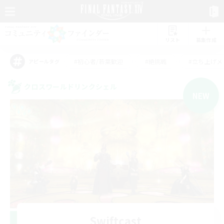
リスト
募集作成
#初心者/若葉歓迎
#絶挑戦
#立ち上げメ
アピールタグ
クロスワールドリンクシェル
NEW
Swiftcast