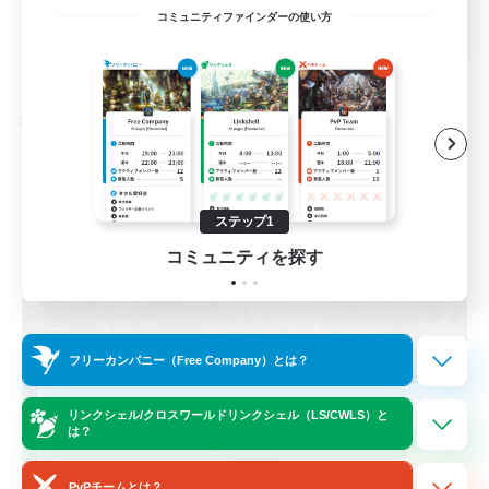
EN / FR
コミュニティファインダーの使い方
詳細を見る
募集期間: 2026/08/28 まで
クロスワールドリンクシェル
ステップ1
コミュニティを探す
フリーカンパニー（Free Company）とは？
Das Sweats 3.0
リンクシェル/クロスワールドリンクシェル（LS/CWLS）と
は？
追加メンバー募集
Dynamis
PvPチームとは？