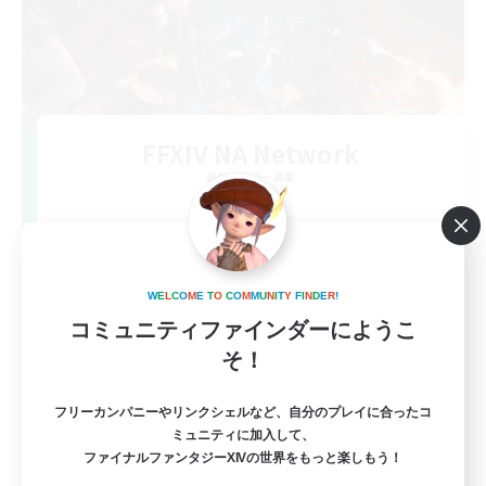
FFXIV NA Network
追加メンバー募集
Dynamis
--
募集人数
Players events social
W
E
L
C
O
M
E
T
O
C
O
M
M
U
N
I
T
Y
F
I
N
D
E
R
!
コミュニティファインダーにようこ
そ！
フリーカンパニーやリンクシェルなど、自分のプレイに合ったコ
ミュニティに加入して、
ファイナルファンタジーXIVの世界をもっと楽しもう！