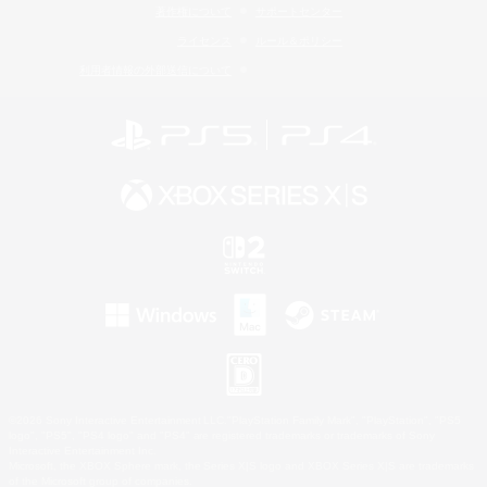
著作権について
サポートセンター
ライセンス
ルール＆ポリシー
利用者情報の外部送信について
©2026 Sony Interactive Entertainment LLC."PlayStation Family Mark", "PlayStation", "PS5
logo", "PS5", "PS4 logo" and "PS4" are registered trademarks or trademarks of Sony
Interactive Entertainment Inc.
Microsoft, the XBOX Sphere mark, the Series X|S logo and XBOX Series X|S are trademarks
of the Microsoft group of companies.