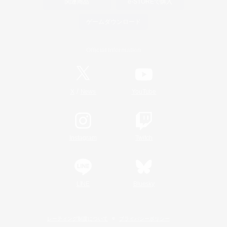
関連商品
e-STOREで購入
ゲームダウンロード
Official Information
/
X
News
YouTube
Instagram
Twitch
LINE
Bluesky
レーティング制度について
プライバシーポリシー