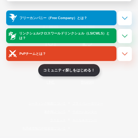
Official Information
フリーカンパニー（Free Company）とは？
/
X
News
YouTube
リンクシェル/クロスワールドリンクシェル（LS/CWLS）と
は？
PvPチームとは？
Instagram
Twitch
コミュニティ探しをはじめる！
LINE
Bluesky
レーティング制度について
プライバシーポリシー
著作権について
サポートセンター
ライセンス
ルール＆ポリシー
利用者情報の外部送信について