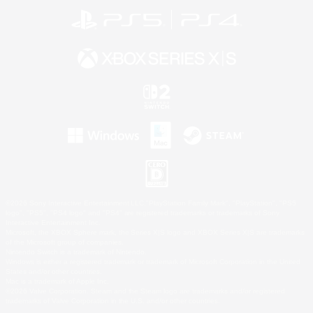
©2026 Sony Interactive Entertainment LLC."PlayStation Family Mark", "PlayStation", "PS5
logo", "PS5", "PS4 logo" and "PS4" are registered trademarks or trademarks of Sony
Interactive Entertainment Inc.
Microsoft, the XBOX Sphere mark, the Series X|S logo and XBOX Series X|S are trademarks
of the Microsoft group of companies.
Nintendo Switch is a trademark of Nintendo.
Windows is either a registered trademark or trademark of Microsoft Corporation in the United
States and/or other countries.
Mac is a trademark of Apple Inc.
©2026 Valve Corporation. Steam and the Steam logo are trademarks and/or registered
trademarks of Valve Corporation in the U.S. and/or other countries.