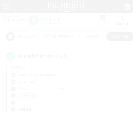
リスト
募集作成
#初心者/若葉歓迎
#絶挑戦
#零式挑戦
アピールタグ
0件の募集が見つかりました！
指定なし
Cuchulainn (Dynamis)
LS & CWLS
平日
週末
＃零式挑戦
使用言語