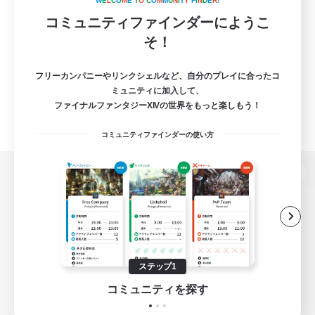
W
E
L
C
O
M
E
T
O
C
O
M
M
U
N
I
T
Y
F
I
N
D
E
R
!
コミュニティファインダーにようこ
そ！
フリーカンパニーやリンクシェルなど、自分のプレイに合ったコ
ミュニティに加入して、
ファイナルファンタジーXIVの世界をもっと楽しもう！
コミュニティファインダーの使い方
パソコン版へ
関連商品
e-STOREで購入
ステップ1
ゲームダウンロード
コミュニティを探す