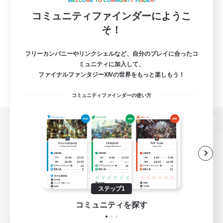
W
E
L
C
O
M
E
T
O
C
O
M
M
U
N
I
T
Y
F
I
N
D
E
R
!
コミュニティファインダーにようこ
そ！
フリーカンパニーやリンクシェルなど、自分のプレイに合ったコ
ミュニティに加入して、
ファイナルファンタジーXIVの世界をもっと楽しもう！
コミュニティファインダーの使い方
パソコン版へ
関連商品
e-STOREで購入
ステップ1
ゲームダウンロード
コミュニティを探す